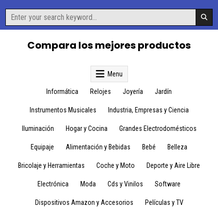
Skip
Search
to
for:
content
Compara los mejores productos
Menu
Informática
Relojes
Joyería
Jardín
Instrumentos Musicales
Industria, Empresas y Ciencia
Iluminación
Hogar y Cocina
Grandes Electrodomésticos
Equipaje
Alimentación y Bebidas
Bebé
Belleza
Bricolaje y Herramientas
Coche y Moto
Deporte y Aire Libre
Electrónica
Moda
Cds y Vinilos
Software
Dispositivos Amazon y Accesorios
Películas y TV