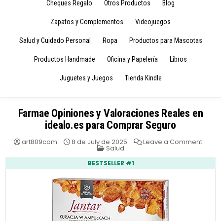
Cheques Regalo
Otros Productos
Blog
Zapatos y Complementos
Videojuegos
Salud y Cuidado Personal
Ropa
Productos para Mascotas
Productos Handmade
Oficina y Papelería
Libros
Juguetes y Juegos
Tienda Kindle
Farmae Opiniones y Valoraciones Reales en
idealo.es para Comprar Seguro
on
art809com
8 de July de 2025
Leave a Comment
Posted
Farm
Salud
in
Opini
y
BESTSELLER #1
Valor
Reale
en
ideal
para
Comp
Segu