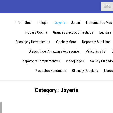
Search
for:
Informática
Relojes
Joyería
Jardín
Instrumentos Musi
Hogar y Cocina
Grandes Electrodomésticos
Equipaje
Bricolaje y Herramientas
Coche y Moto
Deporte y Aire Libre
Dispositivos Amazon y Accesorios
Películas y TV
Zapatos y Complementos
Videojuegos
Salud y Cuidado
Productos Handmade
Oficina y Papelería
Libros
Category:
Joyería