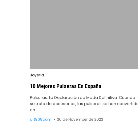
Posted
Joyería
in
10 Mejores Pulseras En España
Pulseras: La Declaración de Moda Definitiva Cuando
se trata de accesorios, las pulseras se han convertid
en…
art809com
30 de November de 2023