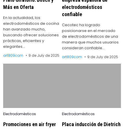
Más en Oferta
electrodomésticos
confiable
En la actualidad, los
electrodomésticos de cocina
Cecotec ha logrado
han avanzado mucho,
posicionarse en el mercado
buscando ofrecer soluciones
de electrodomésticos de una
prácticas, eficientes y
manera que muchos usuarios
elegantes…
consideran confiable…
art809com
9 de July de 2025
art809com
9 de July de 2025
Posted
Posted
Electrodomésticos
Electrodomésticos
in
in
Promociones en air fryer
Placa inducción de Dietrich