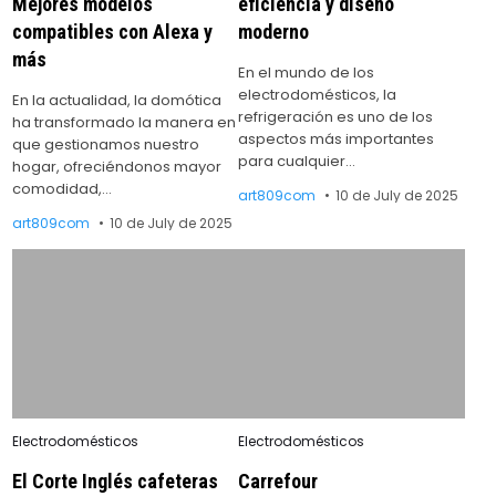
Mejores modelos
eficiencia y diseño
compatibles con Alexa y
moderno
más
En el mundo de los
electrodomésticos, la
En la actualidad, la domótica
refrigeración es uno de los
ha transformado la manera en
aspectos más importantes
que gestionamos nuestro
para cualquier…
hogar, ofreciéndonos mayor
comodidad,…
art809com
10 de July de 2025
art809com
10 de July de 2025
Posted
Posted
Electrodomésticos
Electrodomésticos
in
in
El Corte Inglés cafeteras
Carrefour