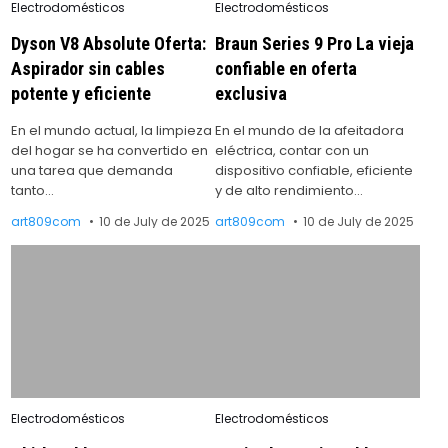
Posted
Posted
Electrodomésticos
Electrodomésticos
in
in
Dyson V8 Absolute Oferta:
Braun Series 9 Pro La vieja
Aspirador sin cables
confiable en oferta
potente y eficiente
exclusiva
En el mundo actual, la limpieza
En el mundo de la afeitadora
del hogar se ha convertido en
eléctrica, contar con un
una tarea que demanda
dispositivo confiable, eficiente
tanto…
y de alto rendimiento…
art809com
10 de July de 2025
art809com
10 de July de 2025
Posted
Posted
Electrodomésticos
Electrodomésticos
in
in