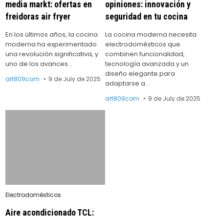
media markt: ofertas en
opiniones: innovación y
freidoras air fryer
seguridad en tu cocina
En los últimos años, la cocina
La cocina moderna necesita
moderna ha experimentado
electrodomésticos que
una revolución significativa, y
combinen funcionalidad,
uno de los avances…
tecnología avanzada y un
diseño elegante para
art809com
9 de July de 2025
adaptarse a…
art809com
9 de July de 2025
Posted
Electrodomésticos
in
Aire acondicionado TCL: