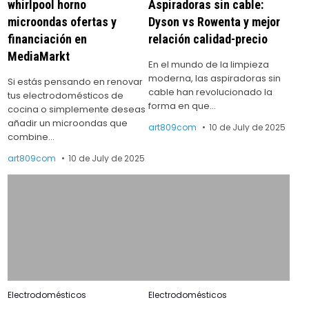
whirlpool horno
Aspiradoras sin cable:
microondas ofertas y
Dyson vs Rowenta y mejor
financiación en
relación calidad-precio
MediaMarkt
En el mundo de la limpieza
moderna, las aspiradoras sin
Si estás pensando en renovar
cable han revolucionado la
tus electrodomésticos de
forma en que…
cocina o simplemente deseas
añadir un microondas que
art809com
10 de July de 2025
combine…
art809com
10 de July de 2025
Posted
Posted
Electrodomésticos
Electrodomésticos
in
in