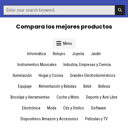
Skip
Search
to
for:
content
Compara los mejores productos
Menu
Informática
Relojes
Joyería
Jardín
Instrumentos Musicales
Industria, Empresas y Ciencia
Iluminación
Hogar y Cocina
Grandes Electrodomésticos
Equipaje
Alimentación y Bebidas
Bebé
Belleza
Bricolaje y Herramientas
Coche y Moto
Deporte y Aire Libre
Electrónica
Moda
Cds y Vinilos
Software
Dispositivos Amazon y Accesorios
Películas y TV