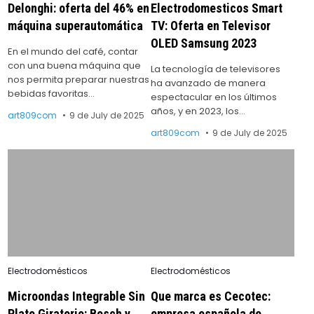
Delonghi: oferta del 46% en
Electrodomesticos Smart
máquina superautomática
TV: Oferta en Televisor
OLED Samsung 2023
En el mundo del café, contar
con una buena máquina que
La tecnología de televisores
nos permita preparar nuestras
ha avanzado de manera
bebidas favoritas…
espectacular en los últimos
años, y en 2023, los…
art809com
9 de July de 2025
art809com
9 de July de 2025
Posted
Posted
Electrodomésticos
Electrodomésticos
in
in
Microondas Integrable Sin
Que marca es Cecotec:
Plato Giratorio: Bosch y
empresa española de