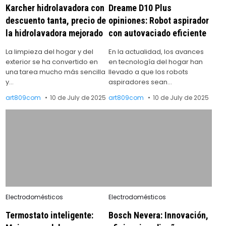
Karcher hidrolavadora con
Dreame D10 Plus
descuento tanta, precio de
opiniones: Robot aspirador
la hidrolavadora mejorado
con autovaciado eficiente
La limpieza del hogar y del
En la actualidad, los avances
exterior se ha convertido en
en tecnología del hogar han
una tarea mucho más sencilla
llevado a que los robots
y…
aspiradores sean…
art809com
10 de July de 2025
art809com
10 de July de 2025
Posted
Posted
Electrodomésticos
Electrodomésticos
in
in
Termostato inteligente:
Bosch Nevera: Innovación,