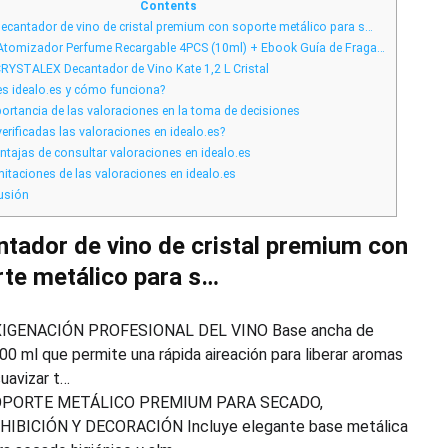
online
Contents
en
ecantador de vino de cristal premium con soporte metálico para s…
idealo.es,
pero
 Atomizador Perfume Recargable 4PCS (10ml) + Ebook Guía de Fraga…
¿son
verificadas?
RYSTALEX Decantador de Vino Kate 1,2 L Cristal
s idealo.es y cómo funciona?
ortancia de las valoraciones en la toma de decisiones
erificadas las valoraciones en idealo.es?
ntajas de consultar valoraciones en idealo.es
mitaciones de las valoraciones en idealo.es
usión
tador de vino de cristal premium con
te metálico para s…
IGENACIÓN PROFESIONAL DEL VINO Base ancha de
00 ml que permite una rápida aireación para liberar aromas
suavizar t…
PORTE METÁLICO PREMIUM PARA SECADO,
HIBICIÓN Y DECORACIÓN Incluye elegante base metálica