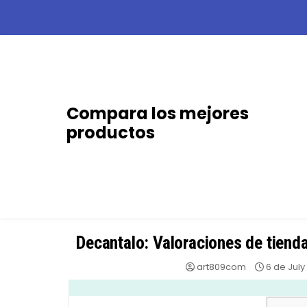
Skip
to
content
Compara los mejores
productos
Decantalo: Valoraciones de tienda
art809com
6 de July