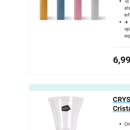
🚀
at
in
✈️
op
eq
6,9
CRYS
Crist
Cr