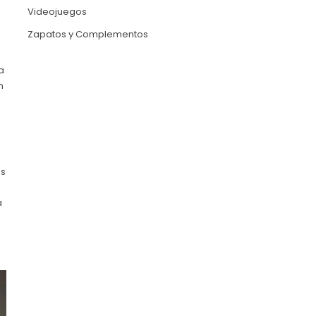
Videojuegos
Zapatos y Complementos
a
n
ás
a