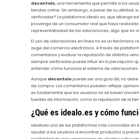
decantalo
, una herramienta que permite a los usuar
tiendas online. Sin embargo, a pesar de su utilidad,
verificadas? La plataforma idealo.es, que alberga 
provenga de un consumidor real que haya realizado 
representatividad de las valoraciones, algo que es 
El uso de valoraciones en línea no es un fenómeno r
auge del comercio electrónico. A través de platafor
comentarios y evaluar la reputación de distintos ve
siempre verificadas puede influir en la percepción q
entender cómo funciona el sistema de valoraciones en
Aunque
decantalo
puede ser una guía útil, no deb
de compra. Los comentarios pueden reflejar opiniones
es fundamental que los usuarios no se basen únicam
fuentes de información, como la reputación de la tien
¿Qué es idealo.es y cómo func
idealoes una de las plataformas más conocidas en el
ayudar a los usuarios a encontrar productos a precios
posibilidad de leer valoraciones de clientes sobre la