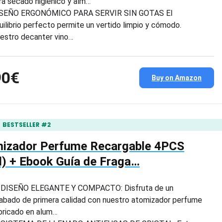
ra secado higiénico y alm…
SEÑO ERGONÓMICO PARA SERVIR SIN GOTAS El
uilibrio perfecto permite un vertido limpio y cómodo.
estro decanter vino…
90€
Buy on Amazon
BESTSELLER #2
omizador Perfume Recargable 4PCS
) + Ebook Guía de Fraga…
 DISEÑO ELEGANTE Y COMPACTO: Disfruta de un
abado de primera calidad con nuestro atomizador perfume
bricado en alum…