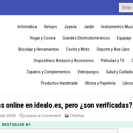
Search
for:
Informática
Relojes
Joyería
Jardín
Instrumentos Musi
Hogar y Cocina
Grandes Electrodomésticos
Equipaje
Bricolaje y Herramientas
Coche y Moto
Deporte y Aire Libre
Dispositivos Amazon y Accesorios
Películas y TV
Zapatos y Complementos
Videojuegos
Salud y Cuidado
Productos Handmade
Oficina y Papelería
Libros
s online en idealo.es, pero ¿son verificadas?
on
Posted
 de 2025
Leave a Comment
Ofertas
Decantalo:
in
Valoraciones
BESTSELLER #1
de
tiendas