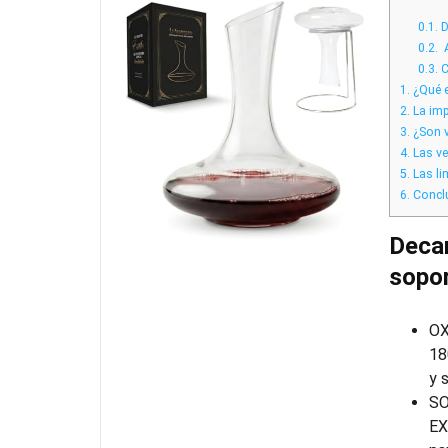
0.1.
D
0.2.
️
0.3.
C
1.
¿Qué e
2.
La imp
3.
¿Son v
4.
Las ve
5.
Las li
6.
Concl
Decan
sopor
OX
18
y 
SO
EX