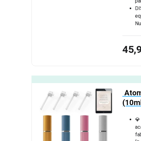
pa
DI
eq
Nu
45,
️ At
(10ml
💎
ac
fa