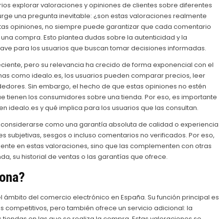
ios explorar valoraciones y opiniones de clientes sobre diferentes
 surge una pregunta inevitable: ¿son estas valoraciones realmente
estas opiniones, no siempre puede garantizar que cada comentario
una compra. Esto plantea dudas sobre la autenticidad y la
clave para los usuarios que buscan tomar decisiones informadas.
eciente, pero su relevancia ha crecido de forma exponencial con el
mas como idealo.es, los usuarios pueden comparar precios, leer
ndedores. Sin embargo, el hecho de que estas opiniones no estén
ue tienen los consumidores sobre una tienda. Por eso, es importante
 idealo.es y qué implica para los usuarios que las consultan.
e considerarse como una garantía absoluta de calidad o experiencia
 subjetivas, sesgos o incluso comentarios no verificados. Por eso,
ente en estas valoraciones, sino que las complementen con otras
da, su historial de ventas o las garantías que ofrece.
iona?
 ámbito del comercio electrónico en España. Su función principal es
 competitivos, pero también ofrece un servicio adicional: la
s tiendas en las que se realiza la compra. Estas valoraciones se