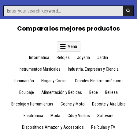
Skip
Search
to
for:
content
Compara los mejores productos
Menu
Informática
Relojes
Joyería
Jardín
Instrumentos Musicales
Industria, Empresas y Ciencia
Iluminación
Hogar y Cocina
Grandes Electrodomésticos
Equipaje
Alimentación y Bebidas
Bebé
Belleza
Bricolaje y Herramientas
Coche y Moto
Deporte y Aire Libre
Electrónica
Moda
Cds y Vinilos
Software
Dispositivos Amazon y Accesorios
Películas y TV