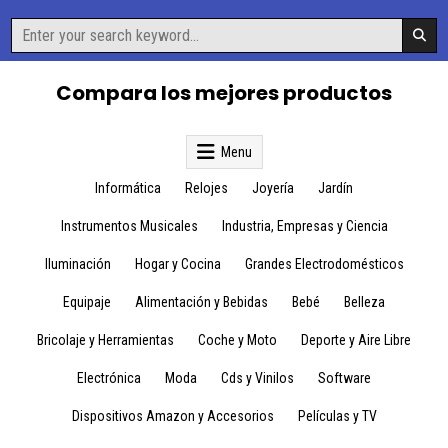
Skip
Search
to
for:
content
Compara los mejores productos
Menu
Informática
Relojes
Joyería
Jardín
Instrumentos Musicales
Industria, Empresas y Ciencia
Iluminación
Hogar y Cocina
Grandes Electrodomésticos
Equipaje
Alimentación y Bebidas
Bebé
Belleza
Bricolaje y Herramientas
Coche y Moto
Deporte y Aire Libre
Electrónica
Moda
Cds y Vinilos
Software
Dispositivos Amazon y Accesorios
Películas y TV