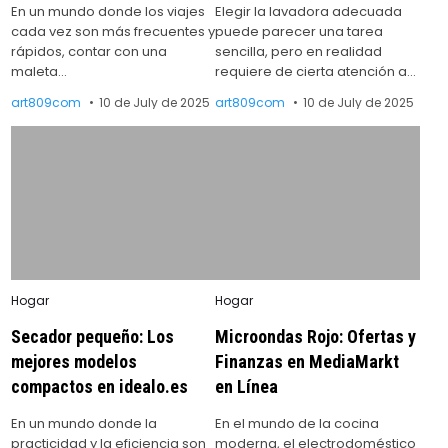
En un mundo donde los viajes
Elegir la lavadora adecuada
cada vez son más frecuentes y
puede parecer una tarea
rápidos, contar con una
sencilla, pero en realidad
maleta…
requiere de cierta atención a…
art809com
10 de July de 2025
art809com
10 de July de 2025
Posted
Posted
Hogar
Hogar
in
in
Secador pequeño: Los
Microondas Rojo: Ofertas y
mejores modelos
Finanzas en MediaMarkt
compactos en idealo.es
en Línea
En un mundo donde la
En el mundo de la cocina
practicidad y la eficiencia son
moderna, el electrodoméstico