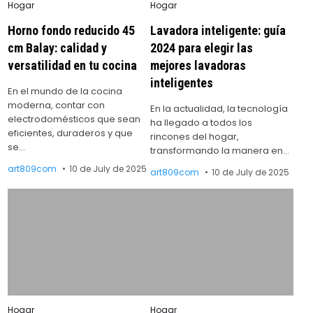
Posted
Posted
Hogar
Hogar
in
in
Horno fondo reducido 45
Lavadora inteligente: guía
cm Balay: calidad y
2024 para elegir las
versatilidad en tu cocina
mejores lavadoras
inteligentes
En el mundo de la cocina
moderna, contar con
En la actualidad, la tecnología
electrodomésticos que sean
ha llegado a todos los
eficientes, duraderos y que
rincones del hogar,
se…
transformando la manera en…
art809com
10 de July de 2025
art809com
10 de July de 2025
Posted
Posted
Hogar
Hogar