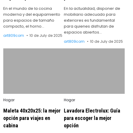
En el mundo de la cocina
En la actualidad, disponer de
moderna y del equipamiento
mobiliario adecuado para
para espacios de tamaño
exteriores es fundamental
compacto, el horno…
para quienes disfrutan de
espacios abiertos…
art809com
10 de July de 2025
art809com
10 de July de 2025
Posted
Posted
Hogar
Hogar
in
in
Maleta 40x20x25: la mejor
Lavadora Electrolux: Guía
opción para viajes en
para escoger la mejor
cabina
opción