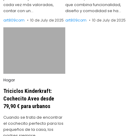
cada vez más valoradas,
que combina funcionalidad,
contar con un…
diseño y comodidad se ha…
art809com
10 de July de 2025
art809com
10 de July de 2025
Posted
Hogar
in
Triciclos Kinderkraft:
Cochecito Aveo desde
79,90 € para urbanos
Cuando se trata de encontrar
el cochecito perfecto para los
pequeños de la casa, los
padres siempre…