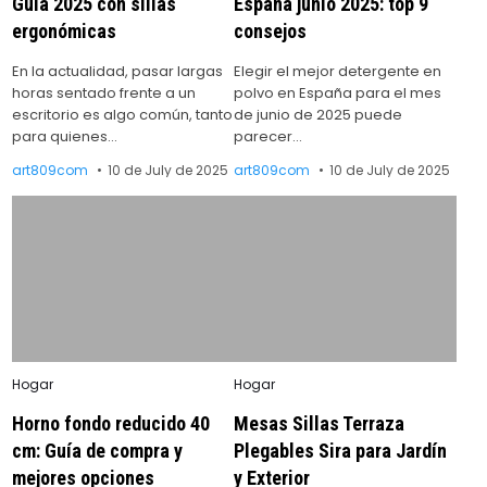
Guía 2025 con sillas
España junio 2025: top 9
ergonómicas
consejos
En la actualidad, pasar largas
Elegir el mejor detergente en
horas sentado frente a un
polvo en España para el mes
escritorio es algo común, tanto
de junio de 2025 puede
para quienes…
parecer…
art809com
10 de July de 2025
art809com
10 de July de 2025
Posted
Posted
Hogar
Hogar
in
in
Horno fondo reducido 40
Mesas Sillas Terraza
cm: Guía de compra y
Plegables Sira para Jardín
mejores opciones
y Exterior