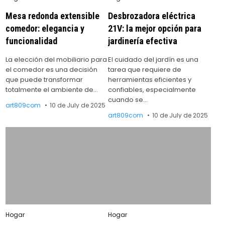
in
in
Mesa redonda extensible
Desbrozadora eléctrica
comedor: elegancia y
21V: la mejor opción para
funcionalidad
jardinería efectiva
La elección del mobiliario para
El cuidado del jardín es una
el comedor es una decisión
tarea que requiere de
que puede transformar
herramientas eficientes y
totalmente el ambiente de…
confiables, especialmente
cuando se…
art809com
10 de July de 2025
art809com
10 de July de 2025
Posted
Posted
Hogar
Hogar
in
in