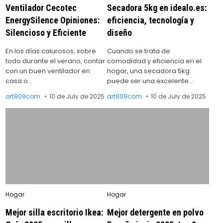
Ventilador Cecotec
Secadora 5kg en idealo.es:
EnergySilence Opiniones:
eficiencia, tecnología y
Silencioso y Eficiente
diseño
En los días calurosos, sobre
Cuando se trata de
todo durante el verano, contar
comodidad y eficiencia en el
con un buen ventilador en
hogar, una secadora 5kg
casa o…
puede ser una excelente…
art809com
10 de July de 2025
art809com
10 de July de 2025
Posted
Posted
Hogar
Hogar
in
in
Mejor silla escritorio Ikea:
Mejor detergente en polvo