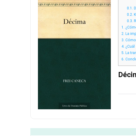
0.1.
D
0.2.
K
0.3.
R
1.
¿Cómo 
2.
La imp
3.
Cómo i
4.
¿Cuál 
5.
La tra
6.
Concl
Décim