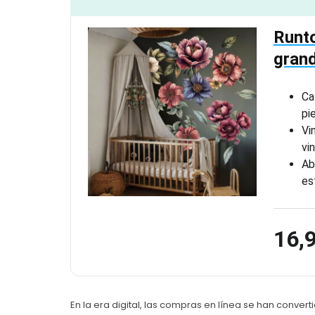
Runto
grand
Ca
pi
Vi
vi
Ab
es
16,
En la era digital, las compras en línea se han conve