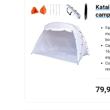
Katai
camp
Fá
mo
bo
Ca
16
es
Co
re
79,