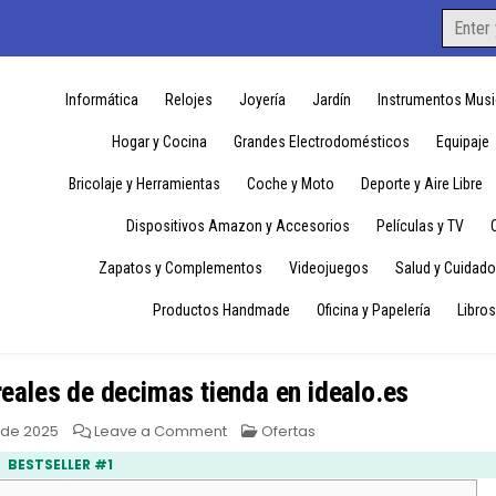
Search
for:
Informática
Relojes
Joyería
Jardín
Instrumentos Musi
Hogar y Cocina
Grandes Electrodomésticos
Equipaje
Bricolaje y Herramientas
Coche y Moto
Deporte y Aire Libre
Dispositivos Amazon y Accesorios
Películas y TV
Zapatos y Complementos
Videojuegos
Salud y Cuidado
Productos Handmade
Oficina y Papelería
Libros
reales de decimas tienda en idealo.es
on
Posted
 de 2025
Leave a Comment
Ofertas
Opiniones
in
y
BESTSELLER #1
valoraciones
reales