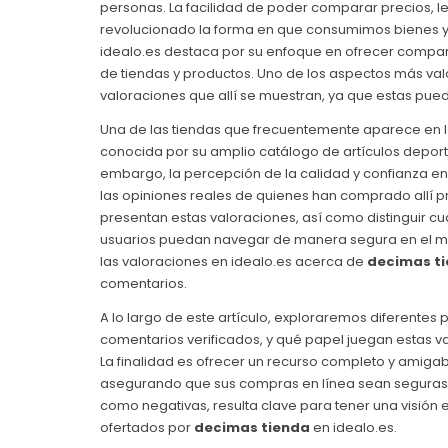
personas. La facilidad de poder comparar precios, l
revolucionado la forma en que consumimos bienes y se
idealo.es destaca por su enfoque en ofrecer compar
de tiendas y productos. Uno de los aspectos más valo
valoraciones que allí se muestran, ya que estas pue
Una de las tiendas que frecuentemente aparece en
conocida por su amplio catálogo de artículos deporti
embargo, la percepción de la calidad y confianza en
las opiniones reales de quienes han comprado allí 
presentan estas valoraciones, así como distinguir cuá
usuarios puedan navegar de manera segura en el merc
las valoraciones en idealo.es acerca de
decimas t
comentarios.
A lo largo de este artículo, exploraremos diferentes p
comentarios verificados, y qué papel juegan estas va
La finalidad es ofrecer un recurso completo y amiga
asegurando que sus compras en línea sean seguras y s
como negativas, resulta clave para tener una visión e
ofertados por
decimas tienda
en idealo.es.