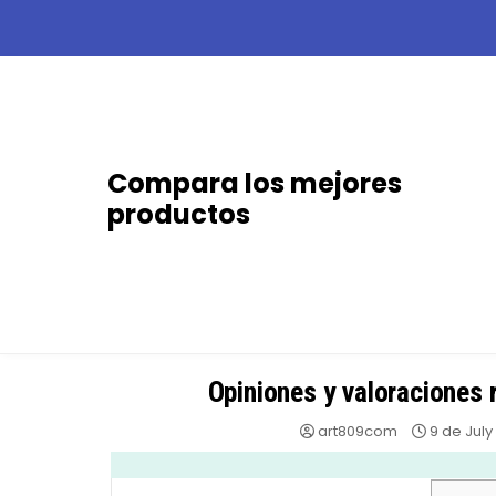
Skip
to
content
Compara los mejores
productos
Opiniones y valoraciones 
art809com
9 de July