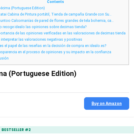
de
Contents
decimas
écima (Portuguese Edition)
tienda
en
atai Cabina de Pintura portátil, Tienda de campaña Grande con Su…
idealo.es
untoo Calcomanías de pared de flores grandes de tela bohemia, ca…
recoge idealo las opiniones sobre decimas tienda?
ortancia de las opiniones verificadas en las valoraciones de decimas tienda
nterpretar las valoraciones negativas y positivas
es el papel de las reseñas en la decisión de compra en idealo.es?
nsparencia en el proceso de opiniones y su impacto en la confianza
usión
a (Portuguese Edition)
Buy on Amazon
BESTSELLER #2