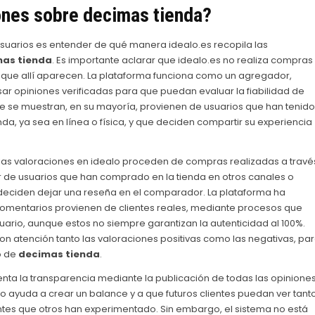
ones sobre
decimas tienda
?
suarios es entender de qué manera idealo.es recopila las
as tienda
. Es importante aclarar que idealo.es no realiza compras
s que allí aparecen. La plataforma funciona como un agregador,
sar opiniones verificadas para que puedan evaluar la fiabilidad de
e se muestran, en su mayoría, provienen de usuarios que han tenido
a, ya sea en línea o física, y que deciden compartir su experiencia
las valoraciones en idealo proceden de compras realizadas a travé
r de usuarios que han comprado en la tienda en otros canales o
 deciden dejar una reseña en el comparador. La plataforma ha
comentarios provienen de clientes reales, mediante procesos que
rio, aunque estos no siempre garantizan la autenticidad al 100%.
on atención tanto las valoraciones positivas como las negativas, pa
o de
decimas tienda
.
enta la transparencia mediante la publicación de todas las opinione
to ayuda a crear un balance y a que futuros clientes puedan ver tant
ntes que otros han experimentado. Sin embargo, el sistema no está