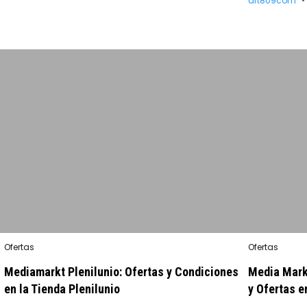
art809com
Posted
Posted
Ofertas
Ofertas
in
in
Mediamarkt Plenilunio: Ofertas y Condiciones
Media Mark
en la Tienda Plenilunio
y Ofertas 