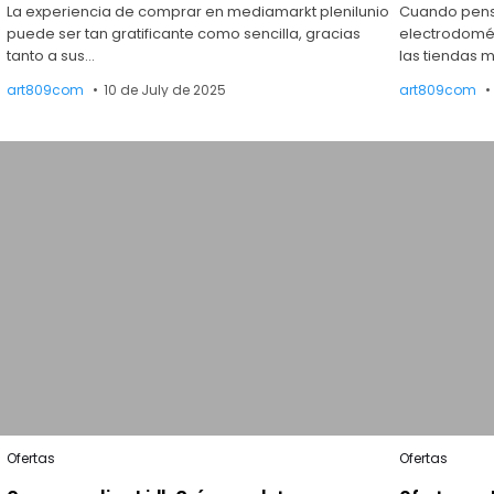
La experiencia de comprar en mediamarkt plenilunio
Cuando pens
puede ser tan gratificante como sencilla, gracias
electrodomés
tanto a sus…
las tiendas 
art809com
10 de July de 2025
art809com
Posted
Posted
Ofertas
Ofertas
in
in