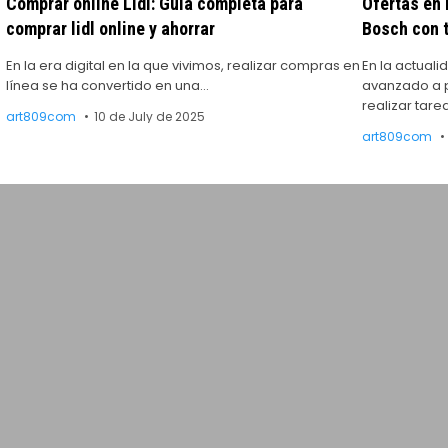
Comprar online Lidl: Guía completa para
Ofertas en
comprar lidl online y ahorrar
Bosch con t
En la era digital en la que vivimos, realizar compras en
En la actuali
línea se ha convertido en una…
avanzado a 
realizar tar
art809com
10 de July de 2025
art809com