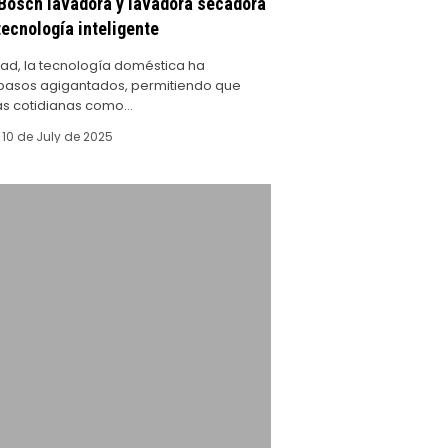
 Bosch lavadora y lavadora secadora
ecnología inteligente
dad, la tecnología doméstica ha
pasos agigantados, permitiendo que
eas cotidianas como…
10 de July de 2025