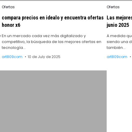
Posted
Posted
Ofertas
Ofertas
in
in
compara precios en idealo y encuentra ofertas
Las mejores
honor x6
junio 2025
y
En un mercado cada vez más digitalizado y
A medida que
competitivo, la búsqueda de las mejores ofertas en
siendo una d
tecnología…
también…
art809com
10 de July de 2025
art809com