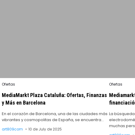
Posted
Posted
Ofertas
Ofertas
in
in
MediaMarkt Plaza Cataluña: Ofertas, Finanzas
Mediamarkt 
y Más en Barcelona
financiació
En el corazón de Barcelona, una de las ciudades más
La búsqueda
vibrantes y cosmopolitas de España, se encuentra…
electrodomés
muchas perso
art809com
10 de July de 2025