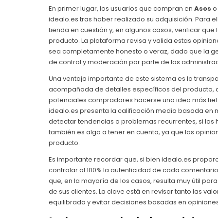
En primer lugar, los usuarios que compran en
Asos
o 
idealo.es tras haber realizado su adquisición. Para
tienda en cuestión y, en algunos casos, verificar que
producto. La plataforma revisa y valida estas opin
sea completamente honesto o veraz, dado que la gest
de control y moderación por parte de los administra
Una ventaja importante de este sistema es la transpa
acompañada de detalles específicos del producto, de
potenciales compradores hacerse una idea más fiel
idealo.es presenta la calificación media basada en m
detectar tendencias o problemas recurrentes, si los 
también es algo a tener en cuenta, ya que las opinio
producto.
Es importante recordar que, si bien idealo.es propor
controlar al 100% la autenticidad de cada comentario
que, en la mayoría de los casos, resulta muy útil par
de sus clientes. La clave está en revisar tanto las v
equilibrada y evitar decisiones basadas en opinione