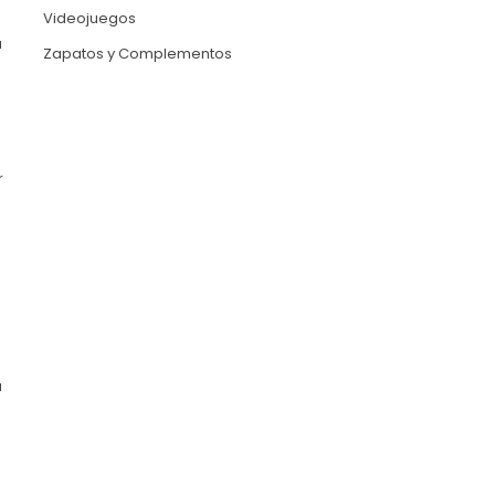
Videojuegos
a
Zapatos y Complementos
r
a