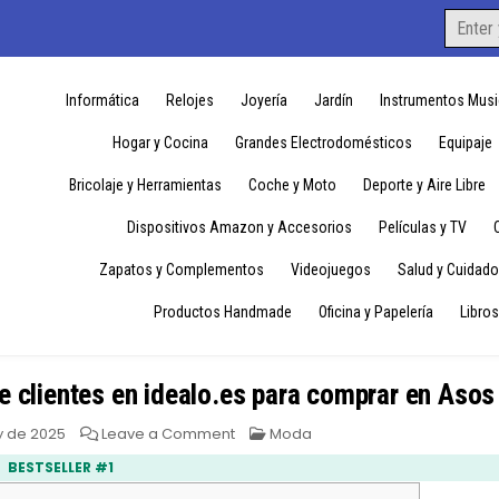
Search
for:
Informática
Relojes
Joyería
Jardín
Instrumentos Musi
Hogar y Cocina
Grandes Electrodomésticos
Equipaje
Bricolaje y Herramientas
Coche y Moto
Deporte y Aire Libre
Dispositivos Amazon y Accesorios
Películas y TV
Zapatos y Complementos
Videojuegos
Salud y Cuidado
Productos Handmade
Oficina y Papelería
Libros
e clientes en idealo.es para comprar en Asos
on
Posted
y de 2025
Leave a Comment
Moda
Opiniones
in
y
BESTSELLER #1
valoraciones
reales