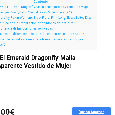
de
Contents
clientes
W PEI Emerald Dragonfly Malla Transparente Vestido de Mujer
en
idealo.es
esigual Vest_Berlin Casual Dress Mujer (Pack de 1)
para
comprar
orothy Perkin Women’s Black Floral Print Long Sleeve Belted Dres…
en
funciona la recopilación de opiniones en idealo.es?
Asos
ortancia de las opiniones verificadas
spectos deben considerarse al leer opiniones sobre Asos?
lidad de las valoraciones para tomar decisiones de compra
usión
I Emerald Dragonfly Malla
parente Vestido de Mujer
,00€
Buy on Amazon