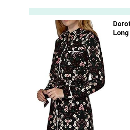
Dorot
Long