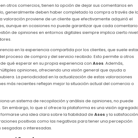
en otros comercios, tienen la opción de dejar sus comentarios en
 ello, generalmente deben haber completado la compra a través de l
 la valoración proviene de un cliente que efectivamente adquirió el
iones, aunque en ocasiones no puede garantizar que cada comentario
ión de opiniones en entornos digitales siempre implica cierto nivel
dores.
rencia en la experiencia compartida por los clientes, que suele esta
l proceso de compra y del servicio recibido. Esto permite a otros
 de qué esperar en su propia experiencia con
Asos
. Además,
últiples opiniones, ofreciendo una visión general que ayuda a
hubiera. La periodicidad en la actualización de estas valoraciones
nes más recientes reflejan mejor la situación actual del comercio o
ciona un sistema de recopilación y análisis de opiniones, no puede
. Sin embargo, lo que sí ofrece la plataforma es una visión agregad
a formarse una idea clara sobre la fiabilidad de
Asos
y la satisfacción
aloraciones positivas como las negativas para tener una percepción
s sesgadas o interesadas.