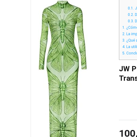
0.1.
J
0.2.
D
0.3.
D
1.
¿Cómo 
2.
La imp
3.
¿Qué a
4.
La uti
5.
Concl
JW PE
Trans
100