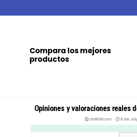
Skip
to
content
Compara los mejores
productos
Opiniones y valoraciones reales d
art809com
8 de Jul