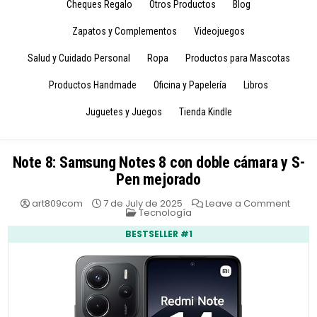
Cheques Regalo
Otros Productos
Blog
Zapatos y Complementos
Videojuegos
Salud y Cuidado Personal
Ropa
Productos para Mascotas
Productos Handmade
Oficina y Papelería
Libros
Juguetes y Juegos
Tienda Kindle
Note 8: Samsung Notes 8 con doble cámara y S-
Pen mejorado
on
art809com
7 de July de 2025
Leave a Comment
Posted
Note
Tecnología
in
8:
Sams
BESTSELLER #1
Notes
8
con
doble
cáma
y
S-
Pen
mejo