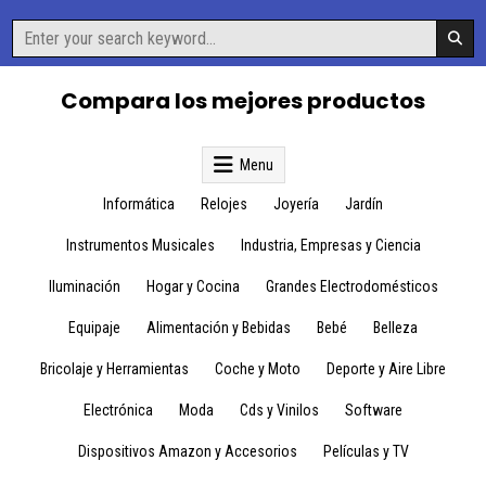
Skip
Search
to
for:
content
Compara los mejores productos
Menu
Informática
Relojes
Joyería
Jardín
Instrumentos Musicales
Industria, Empresas y Ciencia
Iluminación
Hogar y Cocina
Grandes Electrodomésticos
Equipaje
Alimentación y Bebidas
Bebé
Belleza
Bricolaje y Herramientas
Coche y Moto
Deporte y Aire Libre
Electrónica
Moda
Cds y Vinilos
Software
Dispositivos Amazon y Accesorios
Películas y TV