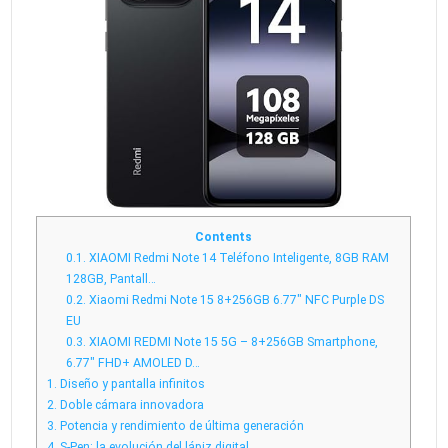
Contents
0.1.
XIAOMI Redmi Note 14 Teléfono Inteligente, 8GB RAM
128GB, Pantall…
0.2.
Xiaomi Redmi Note 15 8+256GB 6.77″ NFC Purple DS
EU
0.3.
XIAOMI REDMI Note 15 5G – 8+256GB Smartphone,
6.77″ FHD+ AMOLED D…
1.
Diseño y pantalla infinitos
2.
Doble cámara innovadora
3.
Potencia y rendimiento de última generación
4.
S-Pen: la evolución del lápiz digital