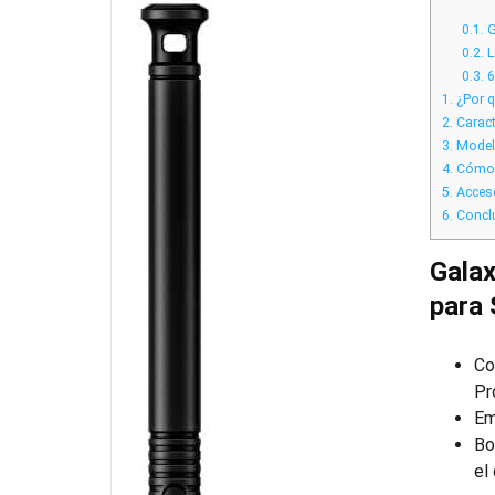
0.1.
G
0.2.
L
0.3.
6
1.
¿Por q
2.
Caract
3.
Modelo
4.
Cómo e
5.
Acceso
6.
Concl
Galax
para
Co
Pr
Em
Bo
el