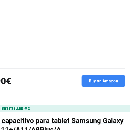
90€
Buy on Amazon
BESTSELLER #2
 capacitivo para tablet Samsung Galaxy
A11+/A11/A9Plus/A…