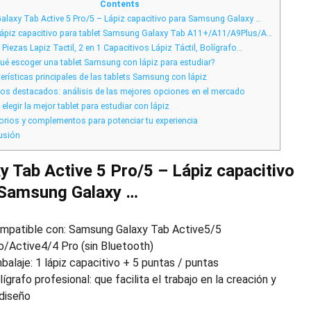
Guía
Contents
de
alaxy Tab Active 5 Pro/5 – Lápiz capacitivo para Samsung Galaxy …
las
Mejores
ápiz capacitivo para tablet Samsung Galaxy Tab A11+/A11/A9Plus/A…
Opciones
para
 Piezas Lapiz Tactil, 2 en 1 Capacitivos Lápiz Táctil, Bolígrafo…
Estudiar
ué escoger una tablet Samsung con lápiz para estudiar?
erísticas principales de las tablets Samsung con lápiz
s destacados: análisis de las mejores opciones en el mercado
legir la mejor tablet para estudiar con lápiz
rios y complementos para potenciar tu experiencia
usión
y Tab Active 5 Pro/5 – Lápiz capacitivo
 Samsung Galaxy …
mpatible con: Samsung Galaxy Tab Active5/5
o/Active4/4 Pro (sin Bluetooth)
balaje: 1 lápiz capacitivo + 5 puntas / puntas
lígrafo profesional: que facilita el trabajo en la creación y
 diseño