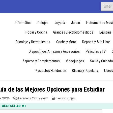
Search
for:
Informática
Relojes
Joyería
Jardín
Instrumentos Musi
Hogar y Cocina
Grandes Electrodomésticos
Equipaje
Bricolaje y Herramientas
Coche y Moto
Deporte y Aire Libre
Dispositivos Amazon y Accesorios
Películas y TV
Zapatos y Complementos
Videojuegos
Salud y Cuidado
Productos Handmade
Oficina y Papelería
Libros
ía de las Mejores Opciones para Estudiar
on
Posted
e 2025
Leave a Comment
Tecnología
Tablets
in
Samsung
BESTSELLER #1
con
Lápiz: