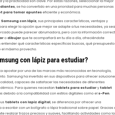
d y la practicidad son clave. Por estas razones, seleccionar la mejor
udiantes
, se ha convertido en una prioridad para muchas personas
et para tomar apuntes
eficiente y económica.
s Samsung con lápiz
, sus principales características, ventajas y
ra elegir la opción que mejor se adapte a tus necesidades, ya se
l mercado puede parecer abrumadora, pero con la información correc
ar
o
dibujar
que te acompañará en tu día a día, ofreciéndote
en entender qué características específicas buscas, qué presupuesto
le el máximo provecho.
amsung con lápiz
para estudiar?
a apostar por una de las marcas más reconocidas en tecnología,
to. Samsung ha invertido en sus dispositivos para ofrecer solucion
calidad, capaces de satisfacer las necesidades de diferentes
cadémico. Para quienes necesitan
tablets para estudiar
y
tablet
as debido a la compatibilidad con estilos digitales como el
s-Pen
.
sus
tablets con lapiz digital
, se diferencia por ofrecer una
 a escribir con un bolígrafo o lápiz tradicional sobre papel. Gracias 
ite realizar trazos precisos y suaves, facilitando actividades como la