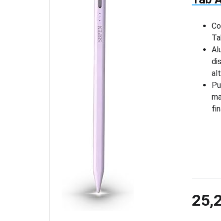
Co
Ta
Al
di
al
Pu
ma
fi
25,