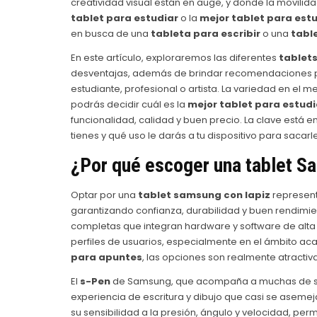
creatividad visual están en auge, y donde la movilida
tablet para estudiar
o la
mejor tablet para est
en busca de una
tableta para escribir
o una
tabl
En este artículo, exploraremos las diferentes
tablet
desventajas, además de brindar recomendaciones pa
estudiante, profesional o artista. La variedad en e
podrás decidir cuál es la
mejor tablet para estudi
funcionalidad, calidad y buen precio. La clave está 
tienes y qué uso le darás a tu dispositivo para sacar
¿Por qué escoger una
tablet S
Optar por una
tablet samsung con lapiz
represent
garantizando confianza, durabilidad y buen rendimien
completas que integran hardware y software de alta 
perfiles de usuarios, especialmente en el ámbito a
para apuntes
, las opciones son realmente atractiv
El
s-Pen
de Samsung, que acompaña a muchas de 
experiencia de escritura y dibujo que casi se asemeja
su sensibilidad a la presión, ángulo y velocidad, perm