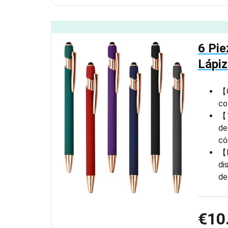
6 Pie
Lápiz
【Q
co
【1
de
có
【D
di
de
€10