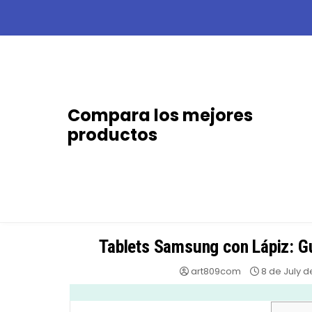
Skip
to
content
Compara los mejores
productos
Tablets Samsung con Lápiz: Gu
art809com
8 de July d