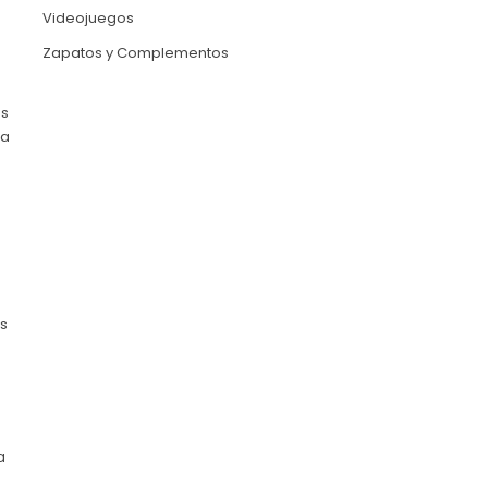
Videojuegos
Zapatos y Complementos
as
ta
es
a