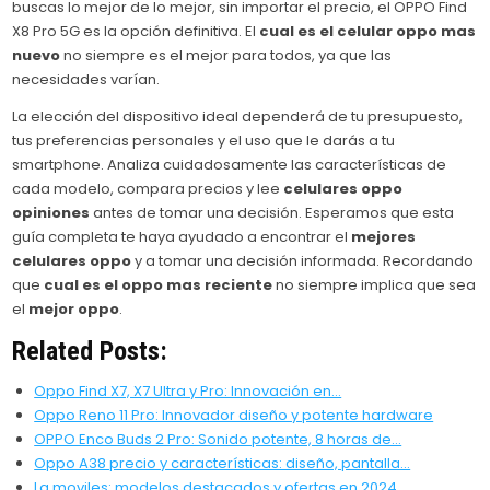
buscas lo mejor de lo mejor, sin importar el precio, el OPPO Find
X8 Pro 5G es la opción definitiva. El
cual es el celular oppo mas
nuevo
no siempre es el mejor para todos, ya que las
necesidades varían.
La elección del dispositivo ideal dependerá de tu presupuesto,
tus preferencias personales y el uso que le darás a tu
smartphone. Analiza cuidadosamente las características de
cada modelo, compara precios y lee
celulares oppo
opiniones
antes de tomar una decisión. Esperamos que esta
guía completa te haya ayudado a encontrar el
mejores
celulares oppo
y a tomar una decisión informada. Recordando
que
cual es el oppo mas reciente
no siempre implica que sea
el
mejor oppo
.
Related Posts:
Oppo Find X7, X7 Ultra y Pro: Innovación en…
Oppo Reno 11 Pro: Innovador diseño y potente hardware
OPPO Enco Buds 2 Pro: Sonido potente, 8 horas de…
Oppo A38 precio y características: diseño, pantalla…
Lg moviles: modelos destacados y ofertas en 2024