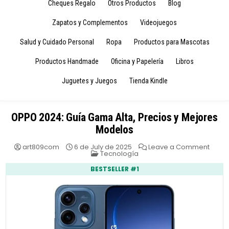
Cheques Regalo
Otros Productos
Blog
Zapatos y Complementos
Videojuegos
Salud y Cuidado Personal
Ropa
Productos para Mascotas
Productos Handmade
Oficina y Papelería
Libros
Juguetes y Juegos
Tienda Kindle
OPPO 2024: Guía Gama Alta, Precios y Mejores
Modelos
on
art809com
6 de July de 2025
Leave a Comment
Posted
OPPO
Tecnología
in
2024:
Guía
BESTSELLER #1
Gam
Alta,
Preci
y
Mejor
Mode