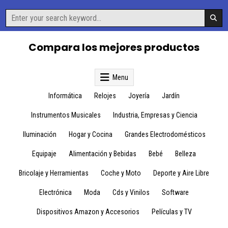
Skip
Search
to
for:
content
Compara los mejores productos
Menu
Informática
Relojes
Joyería
Jardín
Instrumentos Musicales
Industria, Empresas y Ciencia
Iluminación
Hogar y Cocina
Grandes Electrodomésticos
Equipaje
Alimentación y Bebidas
Bebé
Belleza
Bricolaje y Herramientas
Coche y Moto
Deporte y Aire Libre
Electrónica
Moda
Cds y Vinilos
Software
Dispositivos Amazon y Accesorios
Películas y TV