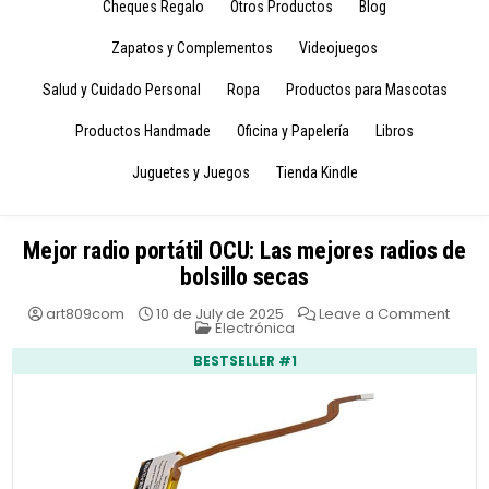
Cheques Regalo
Otros Productos
Blog
Zapatos y Complementos
Videojuegos
Salud y Cuidado Personal
Ropa
Productos para Mascotas
Productos Handmade
Oficina y Papelería
Libros
Juguetes y Juegos
Tienda Kindle
Mejor radio portátil OCU: Las mejores radios de
bolsillo secas
on
art809com
10 de July de 2025
Leave a Comment
Posted
Mejor
Electrónica
in
radio
portát
BESTSELLER #1
OCU:
Las
mejo
radio
de
bolsil
seca