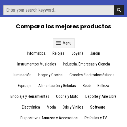
Skip
Search
to
for:
content
Compara los mejores productos
Menu
Informática
Relojes
Joyería
Jardín
Instrumentos Musicales
Industria, Empresas y Ciencia
Iluminación
Hogar y Cocina
Grandes Electrodomésticos
Equipaje
Alimentación y Bebidas
Bebé
Belleza
Bricolaje y Herramientas
Coche y Moto
Deporte y Aire Libre
Electrónica
Moda
Cds y Vinilos
Software
Dispositivos Amazon y Accesorios
Películas y TV