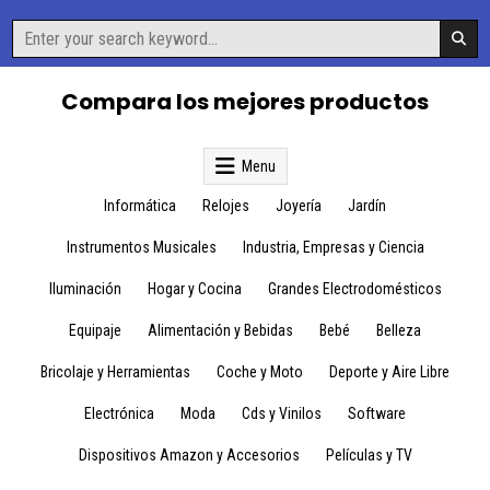
Skip
Search
to
for:
content
Compara los mejores productos
Menu
Informática
Relojes
Joyería
Jardín
Instrumentos Musicales
Industria, Empresas y Ciencia
Iluminación
Hogar y Cocina
Grandes Electrodomésticos
Equipaje
Alimentación y Bebidas
Bebé
Belleza
Bricolaje y Herramientas
Coche y Moto
Deporte y Aire Libre
Electrónica
Moda
Cds y Vinilos
Software
Dispositivos Amazon y Accesorios
Películas y TV