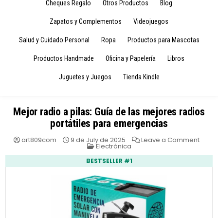
Cheques Regalo
Otros Productos
Blog
Zapatos y Complementos
Videojuegos
Salud y Cuidado Personal
Ropa
Productos para Mascotas
Productos Handmade
Oficina y Papelería
Libros
Juguetes y Juegos
Tienda Kindle
Mejor radio a pilas: Guía de las mejores radios
portátiles para emergencias
on
art809com
9 de July de 2025
Leave a Comment
Posted
Mejor
Electrónica
in
radio
a
BESTSELLER #1
pilas:
Guía
de
las
mejo
radio
portát
para
emer