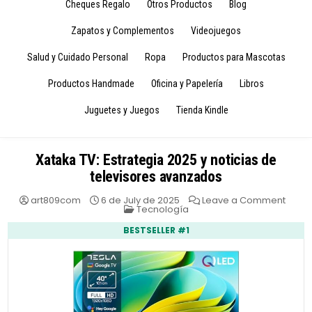
Cheques Regalo
Otros Productos
Blog
Zapatos y Complementos
Videojuegos
Salud y Cuidado Personal
Ropa
Productos para Mascotas
Productos Handmade
Oficina y Papelería
Libros
Juguetes y Juegos
Tienda Kindle
Xataka TV: Estrategia 2025 y noticias de
televisores avanzados
on
art809com
6 de July de 2025
Leave a Comment
Posted
Xatak
Tecnología
in
TV:
Estra
BESTSELLER #1
2025
y
notici
de
telev
avan