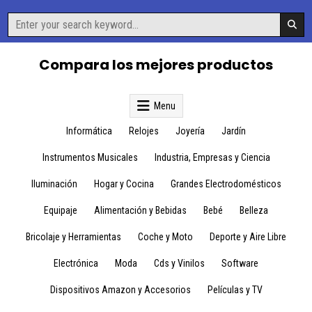
Skip
Search
to
for:
content
Compara los mejores productos
Menu
Informática
Relojes
Joyería
Jardín
Instrumentos Musicales
Industria, Empresas y Ciencia
Iluminación
Hogar y Cocina
Grandes Electrodomésticos
Equipaje
Alimentación y Bebidas
Bebé
Belleza
Bricolaje y Herramientas
Coche y Moto
Deporte y Aire Libre
Electrónica
Moda
Cds y Vinilos
Software
Dispositivos Amazon y Accesorios
Películas y TV