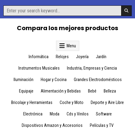
Skip
Search
to
for:
content
Compara los mejores productos
Menu
Informática
Relojes
Joyería
Jardín
Instrumentos Musicales
Industria, Empresas y Ciencia
Iluminación
Hogar y Cocina
Grandes Electrodomésticos
Equipaje
Alimentación y Bebidas
Bebé
Belleza
Bricolaje y Herramientas
Coche y Moto
Deporte y Aire Libre
Electrónica
Moda
Cds y Vinilos
Software
Dispositivos Amazon y Accesorios
Películas y TV