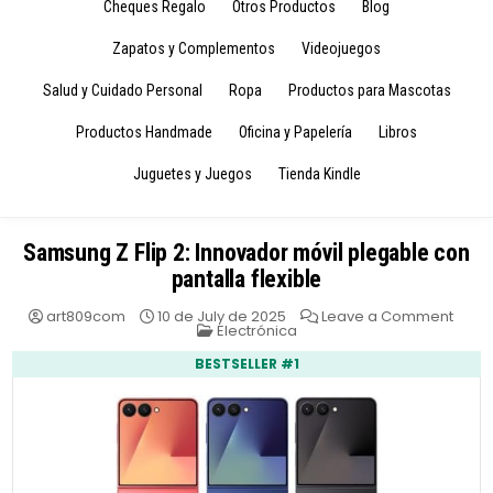
Cheques Regalo
Otros Productos
Blog
Zapatos y Complementos
Videojuegos
Salud y Cuidado Personal
Ropa
Productos para Mascotas
Productos Handmade
Oficina y Papelería
Libros
Juguetes y Juegos
Tienda Kindle
Samsung Z Flip 2: Innovador móvil plegable con
pantalla flexible
on
art809com
10 de July de 2025
Leave a Comment
Posted
Sams
Electrónica
in
Z
Flip
BESTSELLER #1
2:
Inno
móvil
pleg
con
panta
flexib