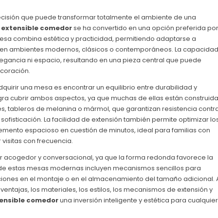
decisión que puede transformar totalmente el ambiente de una
extensible comedor
se ha convertido en una opción preferida po
e mesa combina estética y practicidad, permitiendo adaptarse a
ea en ambientes modernos, clásicos o contemporáneos. La capacida
 elegancia ni espacio, resultando en una pieza central que puede
ecoración.
quirir una mesa es encontrar un equilibrio entre durabilidad y
gra cubrir ambos aspectos, ya que muchas de ellas están construid
s, tableros de melanina o mármol, que garantizan resistencia contr
sofisticación. La facilidad de extensión también permite optimizar lo
mento espacioso en cuestión de minutos, ideal para familias con
visitas con frecuencia.
er acogedor y conversacional, ya que la forma redonda favorece la
 de estas mesas modernas incluyen mecanismos sencillos para
aciones en el montaje o en el almacenamiento del tamaño adicional. 
 ventajas, los materiales, los estilos, los mecanismos de extensión y
ensible comedor
una inversión inteligente y estética para cualquier