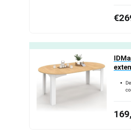
€26
IDMa
exte
De
co
169