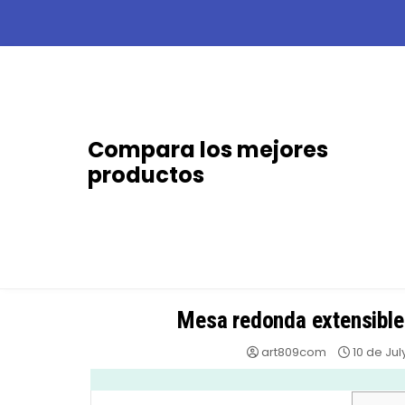
Skip
to
content
Compara los mejores
productos
Mesa redonda extensible
art809com
10 de Jul