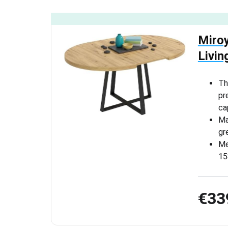
Miroy
Livi
Th
pr
ca
Ma
gr
Me
15
€33