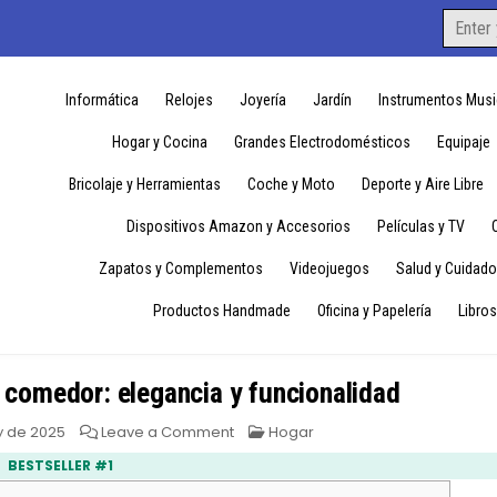
Search
for:
Informática
Relojes
Joyería
Jardín
Instrumentos Musi
Hogar y Cocina
Grandes Electrodomésticos
Equipaje
Bricolaje y Herramientas
Coche y Moto
Deporte y Aire Libre
Dispositivos Amazon y Accesorios
Películas y TV
Zapatos y Complementos
Videojuegos
Salud y Cuidado
Productos Handmade
Oficina y Papelería
Libros
 comedor: elegancia y funcionalidad
on
Posted
y de 2025
Leave a Comment
Hogar
Mesa
in
redonda
BESTSELLER #1
extensible
comedor: