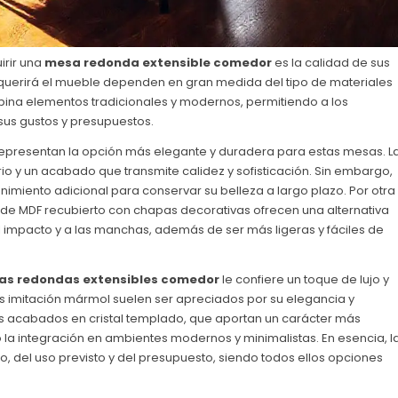
irir una
mesa redonda extensible comedor
es la calidad de sus
equerirá el mueble dependen en gran medida del tipo de materiales
mbina elementos tradicionales y modernos, permitiendo a los
sus gustos y presupuestos.
representan la opción más elegante y duradera para estas mesas. L
rio y un acabado que transmite calidez y sofisticación. Sin embargo,
imiento adicional para conservar su belleza a largo plazo. Por otra
 de MDF recubierto con chapas decorativas ofrecen una alternativa
impacto y a las manchas, además de ser más ligeras y fáciles de
s redondas extensibles comedor
le confiere un toque de lujo y
s imitación mármol suelen ser apreciados por su elegancia y
s acabados en cristal templado, que aportan un carácter más
 la integración en ambientes modernos y minimalistas. En esencia, l
, del uso previsto y del presupuesto, siendo todos ellos opciones