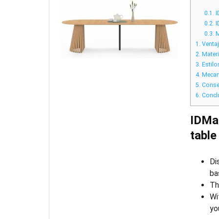
0.1.
I
0.2.
I
0.3.
M
1.
Ventaj
2.
Materi
3.
Estilo
4.
Mecani
5.
Consej
6.
Concl
IDMar
table
Di
ba
Th
Wi
yo