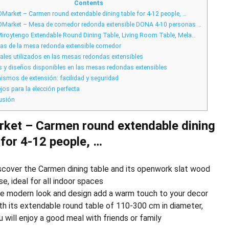
elegancia
Contents
y
DMarket – Carmen round extendable dining table for 4-12 people, …
funcionalidad
DMarket – Mesa de comedor redonda extensible DONA 4-10 personas …
iroytengo Extendable Round Dining Table, Living Room Table, Mela…
as de la mesa redonda extensible comedor
ales utilizados en las mesas redondas extensibles
s y diseños disponibles en las mesas redondas extensibles
smos de extensión: facilidad y seguridad
os para la elección perfecta
usión
ket – Carmen round extendable dining
 for 4-12 people, …
scover the Carmen dining table and its openwork slat wood
se, ideal for all indoor spaces
e modern look and design add a warm touch to your decor
th its extendable round table of 110-300 cm in diameter,
u will enjoy a good meal with friends or family