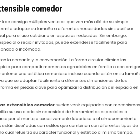
xtensible comedor
r
trae consigo múltiples ventajas que van más allá de su simple
permite adaptar su tamaño a diferentes necesidades sin sacrificar
eal para el uso cotidiano en espacios reducidos. Sin embargo,
pecial o recibir invitados, puede extenderse fácilmente para
cionada o incómoda.
 la cercanía y la conversación. La forma circular elimina las
ropicio para compartir momentos agradables en familia o con amigo
mantener una estética armoniosa incluso cuando están en su tamañ
ya que se adaptan fácilmente a diferentes dimensiones de los
sforma en piezas clave para optimizar la distribución del espacio en
as extensibles comedor
suelen venir equipadas con mecanismo
acilita su uso diario sin necesidad de herramientas especiales o
arse por el montaje excesivamente laborioso o el almacenamiento
están diseñadas con estilos que combinan con diferentes tipos de
o cual refuerza su carácter funcional y estético al mismo tiempo.