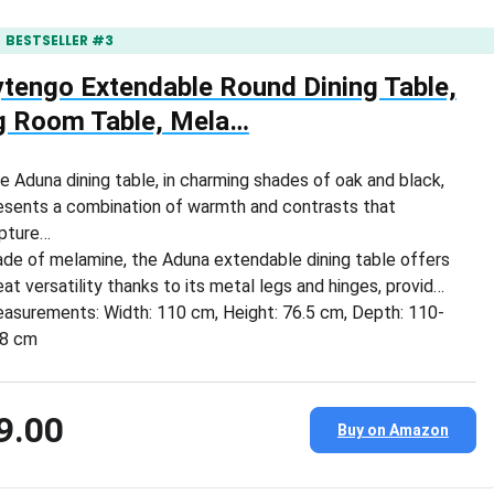
BESTSELLER #3
tengo Extendable Round Dining Table,
ng Room Table, Mela…
e Aduna dining table, in charming shades of oak and black,
esents a combination of warmth and contrasts that
pture…
de of melamine, the Aduna extendable dining table offers
eat versatility thanks to its metal legs and hinges, provid…
asurements: Width: 110 cm, Height: 76.5 cm, Depth: 110-
8 cm
9.00
Buy on Amazon