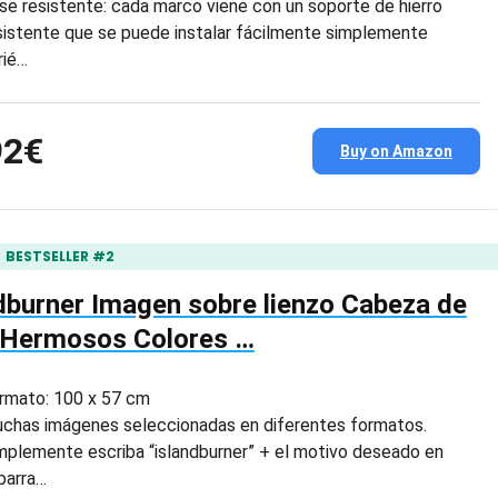
se resistente: cada marco viene con un soporte de hierro
sistente que se puede instalar fácilmente simplemente
rié…
92€
Buy on Amazon
BESTSELLER #2
dburner Imagen sobre lienzo Cabeza de
 Hermosos Colores …
rmato: 100 x 57 cm
chas imágenes seleccionadas en diferentes formatos.
mplemente escriba “islandburner” + el motivo deseado en
 barra…