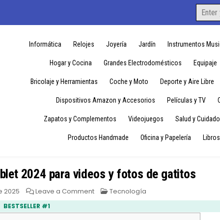
Search
for:
Informática
Relojes
Joyería
Jardín
Instrumentos Musi
Hogar y Cocina
Grandes Electrodomésticos
Equipaje
Bricolaje y Herramientas
Coche y Moto
Deporte y Aire Libre
Dispositivos Amazon y Accesorios
Películas y TV
Zapatos y Complementos
Videojuegos
Salud y Cuidado
Productos Handmade
Oficina y Papelería
Libros
blet 2024 para videos y fotos de gatitos
on
Posted
e 2025
Leave a Comment
Tecnología
Xiaomi
in
Pad
BESTSELLER #1
6:
potentísima