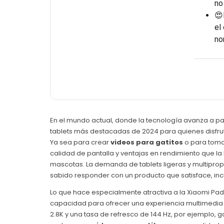
no
😍
el
no
En el mundo actual, donde la tecnología avanza a p
tablets más destacadas de 2024 para quienes disfr
Ya sea para crear
videos para gatitos
o para tom
calidad de pantalla y ventajas en rendimiento que la 
mascotas. La demanda de tablets ligeras y multiprop
sabido responder con un producto que satisface, incl
Lo que hace especialmente atractiva a la Xiaomi Pad
capacidad para ofrecer una experiencia multimedia su
2.8K y una tasa de refresco de 144 Hz, por ejemplo, gar