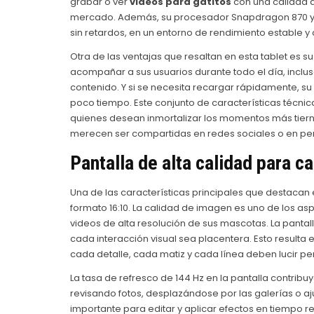
grabar o ver
videos para gatitos
con una calidad q
mercado. Además, su procesador Snapdragon 870 y 
sin retardos, en un entorno de rendimiento estable y 
Otra de las ventajas que resaltan en esta tablet es 
acompañar a sus usuarios durante todo el día, inclus
contenido. Y si se necesita recargar rápidamente, su 
poco tiempo. Este conjunto de características técn
quienes desean inmortalizar los momentos más tierno
merecen ser compartidas en redes sociales o en per
Pantalla de alta calidad para c
Una de las características principales que destacan e
formato 16:10. La calidad de imagen es uno de los a
videos de alta resolución de sus mascotas. La pantall
cada interacción visual sea placentera. Esto resulta e
cada detalle, cada matiz y cada línea deben lucir pe
La tasa de refresco de 144 Hz en la pantalla contri
revisando fotos, desplazándose por las galerías o aju
importante para editar y aplicar efectos en tiempo r