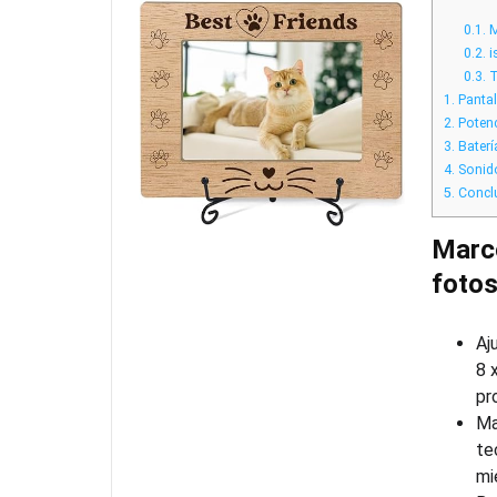
0.1.
M
0.2.
i
0.3.
T
1.
Pantall
2.
Potenc
3.
Baterí
4.
Sonido
5.
Concl
Marc
foto
Aj
8 
pr
Ma
te
mi