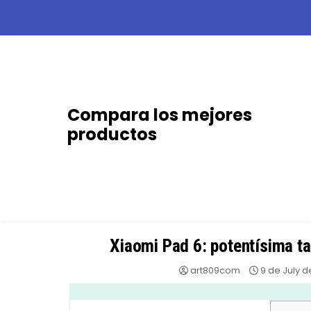
Skip
to
content
Compara los mejores
productos
Xiaomi Pad 6: potentísima ta
art809com
9 de July d