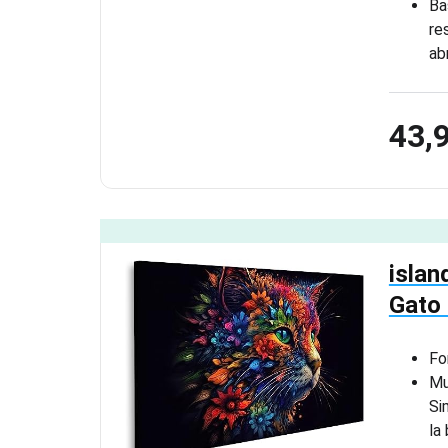
Ba
re
ab
43,
islan
Gato
Fo
Mu
Si
la