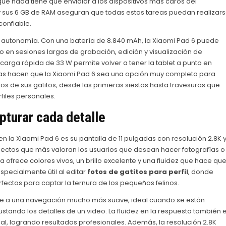
ue nada tiene que envidiar a los dispositivos más caros del
sus 6 GB de RAM aseguran que todas estas tareas puedan realizar
confiable.
su autonomía. Con una batería de 8.840 mAh, la Xiaomi Pad 6 puede
o en sesiones largas de grabación, edición y visualización de
carga rápida de 33 W permite volver a tener la tablet a punto en
icas hacen que la Xiaomi Pad 6 sea una opción muy completa para
s de sus gatitos, desde las primeras siestas hasta travesuras que
files personales.
apturar cada detalle
n la Xiaomi Pad 6 es su pantalla de 11 pulgadas con resolución 2.8K 
spectos que más valoran los usuarios que desean hacer fotografías o
a ofrece colores vivos, un brillo excelente y una fluidez que hace qu
specialmente útil al editar
fotos de gatitos para perfil
, donde
rfectos para captar la ternura de los pequeños felinos.
buye a una navegación mucho más suave, ideal cuando se están
stando los detalles de un video. La fluidez en la respuesta también 
eal, logrando resultados profesionales. Además, la resolución 2.8K