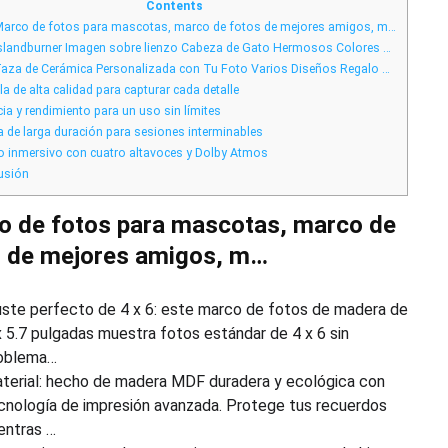
tablet
Contents
2024
arco de fotos para mascotas, marco de fotos de mejores amigos, m…
para
videos
slandburner Imagen sobre lienzo Cabeza de Gato Hermosos Colores …
y
fotos
aza de Cerámica Personalizada con Tu Foto Varios Diseños Regalo …
de
a de alta calidad para capturar cada detalle
gatitos
ia y rendimiento para un uso sin límites
a de larga duración para sesiones interminables
 inmersivo con cuatro altavoces y Dolby Atmos
usión
o de fotos para mascotas, marco de
s de mejores amigos, m…
uste perfecto de 4 x 6: este marco de fotos de madera de
x 5.7 pulgadas muestra fotos estándar de 4 x 6 sin
oblema…
terial: hecho de madera MDF duradera y ecológica con
cnología de impresión avanzada. Protege tus recuerdos
entras …