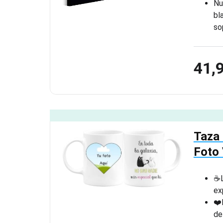
Nu
bl
so
41,
Taza 
Foto 
☕L
ex
❤️
de