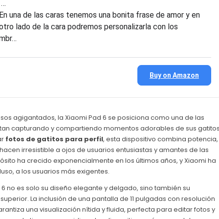
 …
En una de las caras tenemos una bonita frase de amor y en
 otro lado de la cara podremos personalizarla con los
mbr…
Buy on Amazon
asos agigantados, la Xiaomi Pad 6 se posiciona como una de las
utan capturando y compartiendo momentos adorables de sus gatitos
ar
fotos de gatitos para perfil
, esta dispositivo combina potencia,
hacen irresistible a ojos de usuarios entusiastas y amantes de las
ósito ha crecido exponencialmente en los últimos años, y Xiaomi ha
uso, a los usuarios más exigentes.
 6 no es solo su diseño elegante y delgado, sino también su
perior. La inclusión de una pantalla de 11 pulgadas con resolución
antiza una visualización nítida y fluida, perfecta para editar fotos y