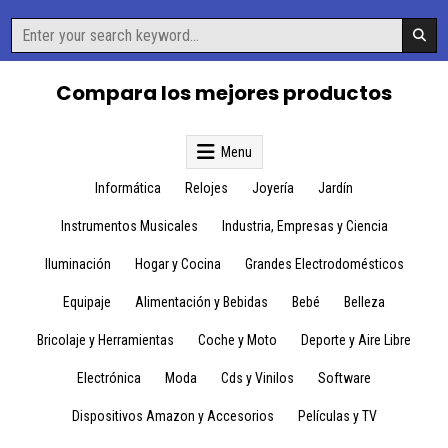
Skip
Search
to
for:
content
Compara los mejores productos
Menu
Informática
Relojes
Joyería
Jardín
Instrumentos Musicales
Industria, Empresas y Ciencia
Iluminación
Hogar y Cocina
Grandes Electrodomésticos
Equipaje
Alimentación y Bebidas
Bebé
Belleza
Bricolaje y Herramientas
Coche y Moto
Deporte y Aire Libre
Electrónica
Moda
Cds y Vinilos
Software
Dispositivos Amazon y Accesorios
Películas y TV