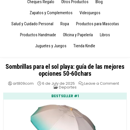
Cheques Regalo
Otros Productos
Blog
Zapatos y Complementos
Videojuegos
Salud y Cuidado Personal
Ropa
Productos para Mascotas
Productos Handmade
Oficina y Papelería
Libros
Juguetes y Juegos
Tienda Kindle
Sombrillas para el sol playa: guía de las mejores
opciones 50-60chars
on
art809com
6 de July de 2025
Leave a Comment
Posted
Sombr
Deportes
in
para
el
BESTSELLER #1
sol
playa
guía
de
las
mejo
opcio
50-
60cha