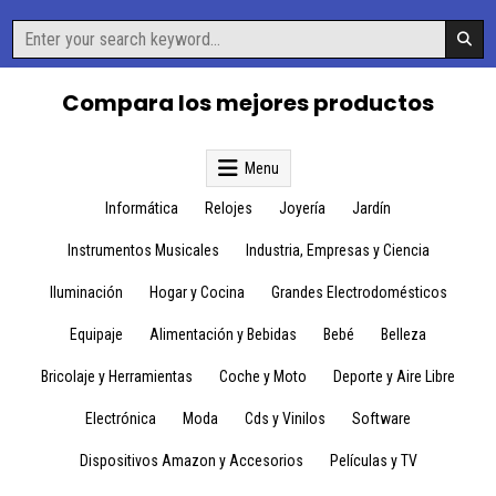
Skip
Search
to
for:
content
Compara los mejores productos
Menu
Informática
Relojes
Joyería
Jardín
Instrumentos Musicales
Industria, Empresas y Ciencia
Iluminación
Hogar y Cocina
Grandes Electrodomésticos
Equipaje
Alimentación y Bebidas
Bebé
Belleza
Bricolaje y Herramientas
Coche y Moto
Deporte y Aire Libre
Electrónica
Moda
Cds y Vinilos
Software
Dispositivos Amazon y Accesorios
Películas y TV