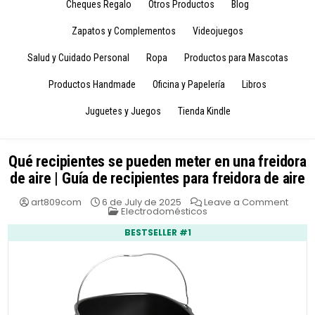
Cheques Regalo
Otros Productos
Blog
Zapatos y Complementos
Videojuegos
Salud y Cuidado Personal
Ropa
Productos para Mascotas
Productos Handmade
Oficina y Papelería
Libros
Juguetes y Juegos
Tienda Kindle
Qué recipientes se pueden meter en una freidora
de aire | Guía de recipientes para freidora de aire
on
art809com
6 de July de 2025
Leave a Comment
Posted
Qué
Electrodomésticos
in
recip
se
BESTSELLER #1
pued
mete
en
una
freid
de
aire
|
Guía