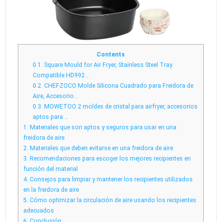
de
recip
para
freid
de
aire
Contents
0.1.
Square Mould for Air Fryer, Stainless Steel Tray
Compatible HD992…
0.2.
CHEFZOCO Molde Silicona Cuadrado para Freidora de
Aire, Accesorio…
0.3.
MOWETOO 2 moldes de cristal para airfryer, accesorios
aptos para …
1.
Materiales que son aptos y seguros para usar en una
freidora de aire
2.
Materiales que deben evitarse en una freidora de aire
3.
Recomendaciones para escoger los mejores recipientes en
función del material
4.
Consejos para limpiar y mantener los recipientes utilizados
en la freidora de aire
5.
Cómo optimizar la circulación de aire usando los recipientes
adecuados
6.
Conclusión