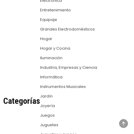
Electrónica
Entretenimiento
Equipaje
Grandes Electrodomésticos
Hogar
Hogar y Cocina
Iluminación
Industria, Empresas y Ciencia
Informática
Instrumentos Musicales
Jardín
Categorías
Joyería
Juegos
SCRO
Juguetes
TO
TOP