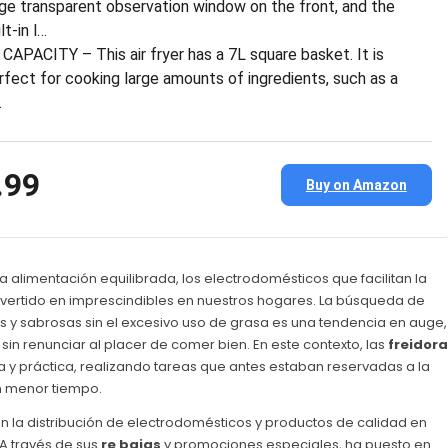
rge transparent observation window on the front, and the
lt-in l…
 CAPACITY – This air fryer has a 7L square basket. It is
rfect for cooking large amounts of ingredients, such as a
…
.99
Buy on Amazon
 alimentación equilibrada, los electrodomésticos que facilitan la
ertido en imprescindibles en nuestros hogares. La búsqueda de
es y sabrosas sin el excesivo uso de grasa es una tendencia en auge,
n renunciar al placer de comer bien. En este contexto, las
freidor
y práctica, realizando tareas que antes estaban reservadas a la
en menor tiempo.
en la distribución de electrodomésticos y productos de calidad en
 A través de sus
re bajas
y promociones especiales, ha puesto en