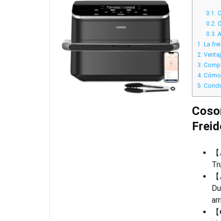
0.1.
C
0.2.
C
0.3.
A
1.
La frei
2.
Ventaj
3.
Compar
4.
Cómo a
5.
Concl
Cosor
Freid
【𝐀
Tr
【𝐀
Du
ar
【𝐂