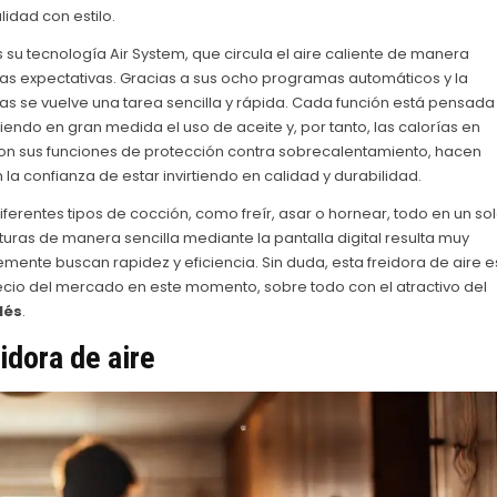
dad con estilo.
 su tecnología Air System, que circula el aire caliente de manera
 las expectativas. Gracias a sus ocho programas automáticos y la
etas se vuelve una tarea sencilla y rápida. Cada función está pensada
iendo en gran medida el uso de aceite y, por tanto, las calorías en
 con sus funciones de protección contra sobrecalentamiento, hacen
a confianza de estar invirtiendo en calidad y durabilidad.
ferentes tipos de cocción, como freír, asar o hornear, todo en un so
turas de manera sencilla mediante la pantalla digital resulta muy
emente buscan rapidez y eficiencia. Sin duda, esta freidora de aire e
ecio del mercado en este momento, sobre todo con el atractivo del
lés
.
idora de aire