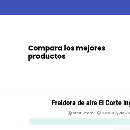
Skip
to
content
Compara los mejores
productos
Freidora de aire El Corte I
art809com
9 de July de 2