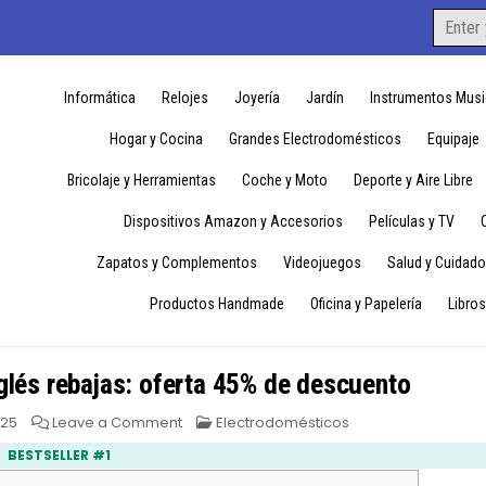
Search
for:
Informática
Relojes
Joyería
Jardín
Instrumentos Musi
Hogar y Cocina
Grandes Electrodomésticos
Equipaje
Bricolaje y Herramientas
Coche y Moto
Deporte y Aire Libre
Dispositivos Amazon y Accesorios
Películas y TV
Zapatos y Complementos
Videojuegos
Salud y Cuidado
Productos Handmade
Oficina y Papelería
Libros
nglés rebajas: oferta 45% de descuento
on
Posted
025
Leave a Comment
Electrodomésticos
Freidora
in
de
BESTSELLER #1
aire
El