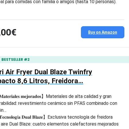
eal para comidas con familia o amigos (hasta 10 personas).
…
,00€
Buy on Amazon
BESTSELLER #2
i Air Fryer Dual Blaze Twinfry
cto 8,6 Litros, Freidora…
𝐚𝐭𝐞𝐫𝐢𝐚𝐥𝐞𝐬 𝐦𝐞𝐣𝐨𝐫𝐚𝐝𝐨𝐬】Materiales de alta calidad y gran
rabilidad: revestimiento cerámico sin PFAS combinado con
 in…
𝐞𝐜𝐧𝐨𝐥𝐨𝐠í𝐚 𝐃𝐮𝐚𝐥 𝐁𝐥𝐚𝐳𝐞】Exclusiva tecnología de freidora
 aire Dual Blaze: cuatro elementos calefactores mejorados