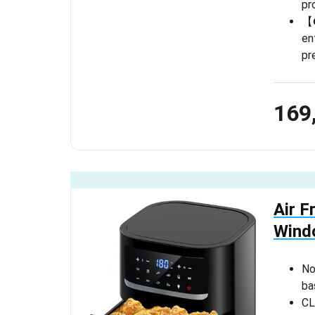
pr
【𝐂
en
pr
169
Air F
Wind
No
ba
CL