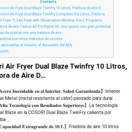
Corte
Contents
Inglés
osori Air Fryer Dual Blaze Twinfry 10 Litros, Freidora de Aire D…
rebajas:
oferta
osori Air Fryer Dual Blaze Twinfry Compacto 8,6 Litros, Freidora…
45%
de
ir Fryer 7L | Air Fryer with Observation Window, 9-in-1 Programs…
descuento
dora de aire Taurus Air Fry Digital 5S: una opción con gran potencial
as de cocinar con una freidora de aire
ativa con otros métodos de cocción
provechar al máximo el descuento del 45%
usión
i Air Fryer Dual Blaze Twinfry 10 Litros,
ora de Aire D…
𝐞𝐫𝐨 𝐈𝐧𝐨𝐱𝐢𝐝𝐚𝐛𝐥𝐞 𝐞𝐧 𝐞𝐥 𝐈𝐧𝐭𝐞𝐫𝐢𝐨𝐫, 𝐒𝐚𝐥𝐮𝐝 𝐆𝐚𝐫𝐚𝐧𝐭𝐢𝐳𝐚𝐝𝐚】Interior
ue Metal (metal resistente al calor) pensado para durar. …
𝐭𝐚 𝐓𝐞𝐜𝐧𝐨𝐥𝐨𝐠í𝐚 𝐜𝐨𝐧 𝐑𝐞𝐬𝐮𝐥𝐭𝐚𝐝𝐨𝐬 𝐒𝐮𝐩𝐞𝐫𝐢𝐨𝐫𝐞𝐬】La tecnología
al Blaze en la COSORI Dual Blaze TwinFry calienta por
riba …
𝐚𝐩𝐚𝐜𝐢𝐝𝐚𝐝 𝐄𝐱𝐭𝐫𝐚𝐠𝐫𝐚𝐧𝐝𝐞 𝐝𝐞 𝟏𝟎 𝐋】Freidora de aire 10 litros