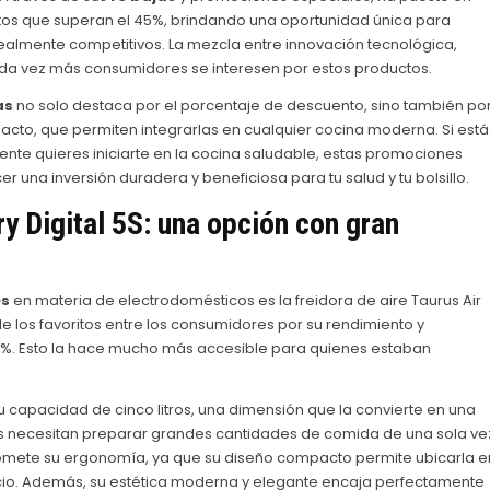
tos que superan el 45%, brindando una oportunidad única para
ealmente competitivos. La mezcla entre innovación tecnológica,
da vez más consumidores se interesen por estos productos.
as
no solo destaca por el porcentaje de descuento, sino también po
acto, que permiten integrarlas en cualquier cocina moderna. Si está
te quieres iniciarte en la cocina saludable, estas promociones
r una inversión duradera y beneficiosa para tu salud y tu bolsillo.
ry Digital 5S: una opción con gran
és
en materia de electrodomésticos es la freidora de aire Taurus Air
 de los favoritos entre los consumidores por su rendimiento y
45%. Esto la hace mucho más accesible para quienes estaban
 capacidad de cinco litros, una dimensión que la convierte en una
s necesitan preparar grandes cantidades de comida de una sola ve
ete su ergonomía, ya que su diseño compacto permite ubicarla e
io. Además, su estética moderna y elegante encaja perfectamente