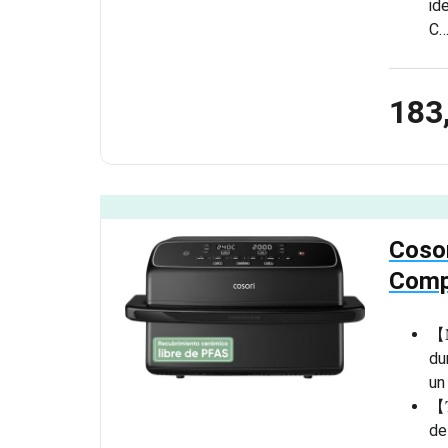
id
C
183
Cosor
Compa
【𝐌
du
un
【𝐓
de