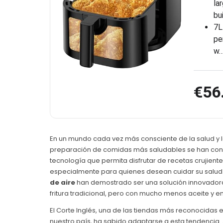
la
bui
7L
pe
w
€56
En un mundo cada vez más consciente de la salud y la
preparación de comidas más saludables se han conv
tecnología que permita disfrutar de recetas crujient
especialmente para quienes desean cuidar su salud si
de aire
han demostrado ser una solución innovadora 
fritura tradicional, pero con mucho menos aceite y 
El Corte Inglés, una de las tiendas más reconocidas 
nuestro país, ha sabido adaptarse a esta tendencia.