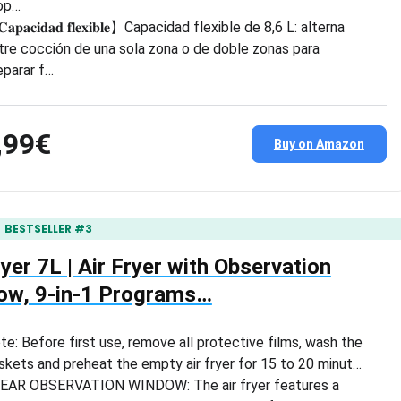
op…
𝐚𝐩𝐚𝐜𝐢𝐝𝐚𝐝 𝐟𝐥𝐞𝐱𝐢𝐛𝐥𝐞】Capacidad flexible de 8,6 L: alterna
tre cocción de una sola zona o de doble zonas para
eparar f…
,99€
Buy on Amazon
BESTSELLER #3
ryer 7L | Air Fryer with Observation
ow, 9-in-1 Programs…
te: Before first use, remove all protective films, wash the
skets and preheat the empty air fryer for 15 to 20 minut…
EAR OBSERVATION WINDOW: The air fryer features a