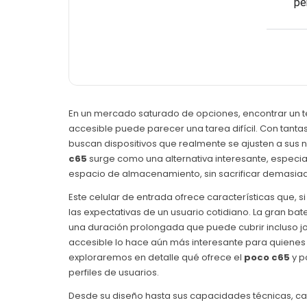
pe
En un mercado saturado de opciones, encontrar un t
accesible puede parecer una tarea difícil. Con tanta
buscan dispositivos que realmente se ajusten a sus ne
c65
surge como una alternativa interesante, especia
espacio de almacenamiento, sin sacrificar demasiad
Este celular de entrada ofrece características que,
las expectativas de un usuario cotidiano. La gran b
una duración prolongada que puede cubrir incluso j
accesible lo hace aún más interesante para quienes q
exploraremos en detalle qué ofrece el
poco c65
y p
perfiles de usuarios.
Desde su diseño hasta sus capacidades técnicas, c