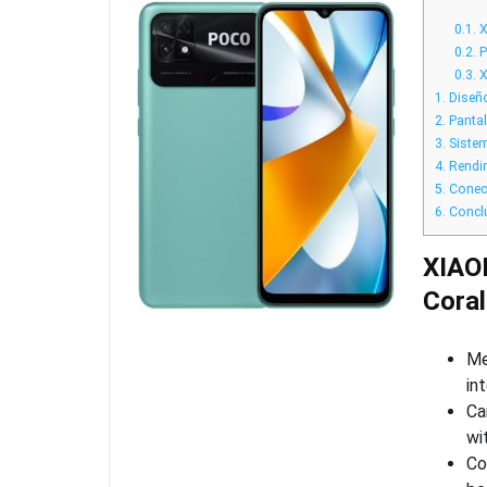
0.1.
X
0.2.
P
0.3.
X
1.
Diseño
2.
Pantall
3.
Sistem
4.
Rendim
5.
Conect
6.
Concl
XIAO
Coral
Me
in
Ca
wi
Co