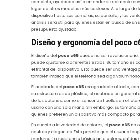
completa, ayudando así a entender si realmente cump
lugar de otros modelos más costosos. A lo largo de
dispositivo hasta sus cámaras, su pantalla, y las ve
análisis será útil para quienes están en busca de un 
presupuesto ajustado.
Diseño y ergonomía del
poco c
El diseño del
poco c65
puede no ser revolucionario,
puede ajustarse a diferentes estilos. Su tamaño es 
el frontal del dispositivo. Esto puede ser una ventaja
también implica que el teléfono sea algo voluminos
El acabado del
poco c65
es agradable al tacto, con 
su estructura es de plástico, el acabado en general da
de los botones, como el sensor de huellas en el later
usarlo con una sola mano. Sin embargo, su tamaño
quienes prefieren un dispositivo más compacto para
En cuanto a la variedad de colores, el
poco c65
no o
neutros y elegantes. Esto permite que el usuario ten
moderno. La resistencia básica ante golpes, caídas 