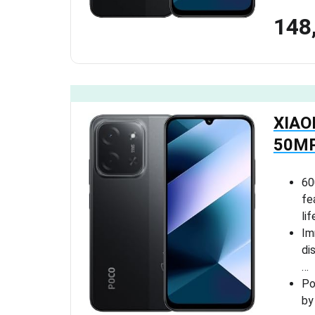
148
XIAO
50MP
60
fe
li
Im
di
…
Po
by