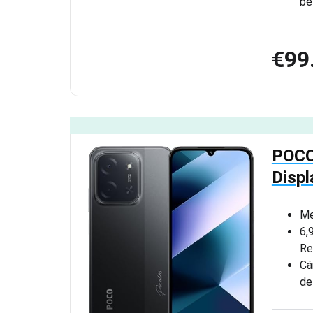
be
€99
POCO
Disp
Me
6,
Re
Cá
de