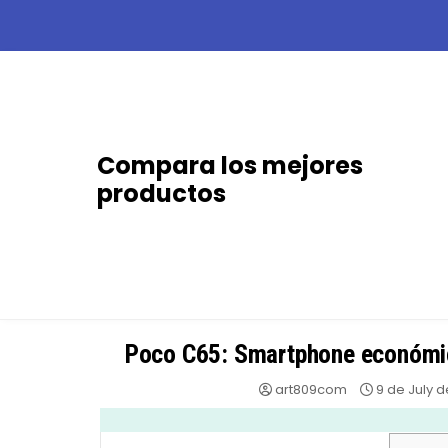
Skip
to
content
Compara los mejores
productos
Poco C65: Smartphone económic
art809com
9 de July 