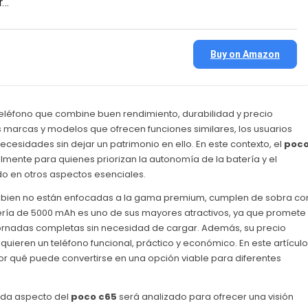
r…
Buy on Amazon
eléfono que combine buen rendimiento, durabilidad y precio
s marcas y modelos que ofrecen funciones similares, los usuarios
cesidades sin dejar un patrimonio en ello. En este contexto, el
poc
lmente para quienes priorizan la autonomía de la batería y el
o en otros aspectos esenciales.
 si bien no están enfocadas a la gama premium, cumplen de sobra co
atería de 5000 mAh es uno de sus mayores atractivos, ya que promete
ornadas completas sin necesidad de cargar. Además, su precio
uieren un teléfono funcional, práctico y económico. En este artículo
or qué puede convertirse en una opción viable para diferentes
ada aspecto del
poco c65
será analizado para ofrecer una visión