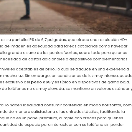
es su pantalla IPS de 6,7 pulgadas, que ofrece una resolución HD+.
alidad de imagen es adecuada para tareas cotidianas como navegar
ntalla grande es uno de los puntos fuertes, sobre todo para quienes
in necesidad de costos adicionales o dispositivos complementarios.
niveles aceptables de brillo, lo cual se traduce en una experiencia
con mucha luz. Sin embargo, en condiciones de luz muy intensa, pued
 es exclusivo del
poco c65
y es típico en dispositivos de gama baja.
 de teléfonos no es muy elevada, se mantiene en valores estándar 
eneral lo hacen ideal para consumir contenido en modo horizontal, co
e de manera satisfactoria a las entradas táctiles, facilitando la
 aunque no es un panel premium, cumple con creces para quienes
cantidad de espacio para interactuar con su teléfono sin perder