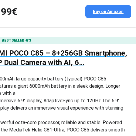
,99€
Buy on Amazon
BESTSELLER #3
MI POCO C85 – 8+256GB Smartphone,
 Dual Camera with AI, 6…
00mAh large capacity battery (typical) POCO C85
atures a giant 6000mAh battery in a sleek design. Longer
fe with e…
mersive 6.9″ display, AdaptiveSync up to 120Hz The 6.9″
splay delivers an immersive visual experience with stunning
werful octa-core processor, reliable and stable. Powered
 the MediaTek Helio G81-Ultra, POCO C85 delivers smooth