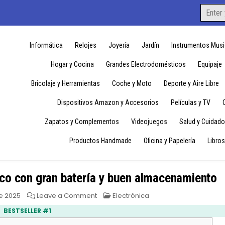
Search
for:
Informática
Relojes
Joyería
Jardín
Instrumentos Musi
Hogar y Cocina
Grandes Electrodomésticos
Equipaje
Bricolaje y Herramientas
Coche y Moto
Deporte y Aire Libre
Dispositivos Amazon y Accesorios
Películas y TV
Zapatos y Complementos
Videojuegos
Salud y Cuidado
Productos Handmade
Oficina y Papelería
Libros
o con gran batería y buen almacenamiento
on
Posted
de 2025
Leave a Comment
Electrónica
Poco
in
C65:
BESTSELLER #1
Smartphone
económico