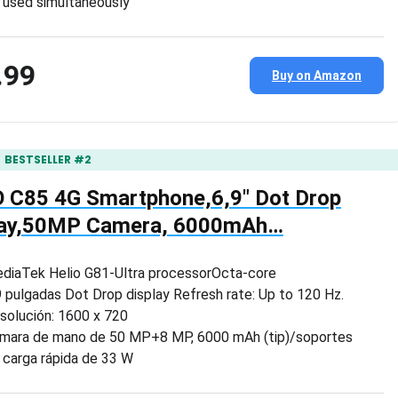
 used simultaneously
.99
Buy on Amazon
BESTSELLER #2
 C85 4G Smartphone,6,9″ Dot Drop
lay,50MP Camera, 6000mAh…
diaTek Helio G81-Ultra processorOcta-core
9 pulgadas Dot Drop display Refresh rate: Up to 120 Hz.
solución: 1600 x 720
mara de mano de 50 MP+8 MP, 6000 mAh (tip)/soportes
 carga rápida de 33 W