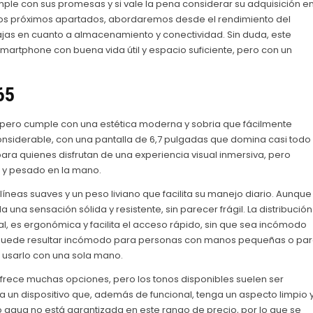
le con sus promesas y si vale la pena considerar su adquisición e
 los próximos apartados, abordaremos desde el rendimiento del
ntajas en cuanto a almacenamiento y conectividad. Sin duda, este
smartphone con buena vida útil y espacio suficiente, pero con un
65
 pero cumple con una estética moderna y sobria que fácilmente
considerable, con una pantalla de 6,7 pulgadas que domina casi todo
 para quienes disfrutan de una experiencia visual inmersiva, pero
o y pesado en la mano.
líneas suaves y un peso liviano que facilita su manejo diario. Aunque
 una sensación sólida y resistente, sin parecer frágil. La distribución
al, es ergonómica y facilita el acceso rápido, sin que sea incómodo
 puede resultar incómodo para personas con manos pequeñas o pa
 usarlo con una sola mano.
frece muchas opciones, pero los tonos disponibles suelen ser
ga un dispositivo que, además de funcional, tenga un aspecto limpio 
o agua no está garantizada en este rango de precio, por lo que se