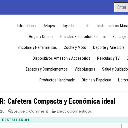
Search
for:
Informática
Relojes
Joyería
Jardín
Instrumentos Musi
Hogar y Cocina
Grandes Electrodomésticos
Equipaje
Bricolaje y Herramientas
Coche y Moto
Deporte y Aire Libre
Dispositivos Amazon y Accesorios
Películas y TV
Zapatos y Complementos
Videojuegos
Salud y Cuidado
Productos Handmade
Oficina y Papelería
Libros
R: Cafetera Compacta y Económica ideal
on
Posted
025
Leave a Comment
Electrodomésticos
Piccolo
in
XS
BESTSELLER #1
Dolce
Gusto