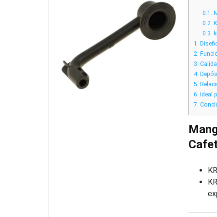
0.1.
M
0.2.
K
0.3.
k
1.
Diseño
2.
Funcio
3.
Calida
4.
Depósi
5.
Relaci
6.
Ideal p
7.
Concl
Mang
Cafe
K
KR
ex