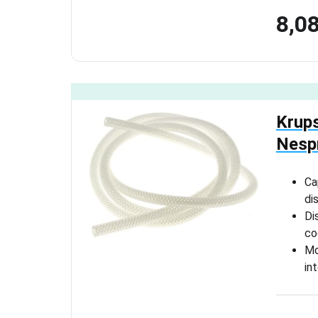
8,0
Krup
Nesp
Ca
di
Di
co
Mo
in