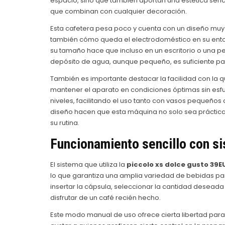
espacio, sino que también aportan una estética senc
que combinan con cualquier decoración.
Esta cafetera pesa poco y cuenta con un diseño muy in
también cómo queda el electrodoméstico en su entor
su tamaño hace que incluso en un escritorio o una p
depósito de agua, aunque pequeño, es suficiente par
También es importante destacar la facilidad con la q
mantener el aparato en condiciones óptimas sin esfue
niveles, facilitando el uso tanto con vasos pequeño
diseño hacen que esta máquina no solo sea práctica
su rutina.
Funcionamiento sencillo con s
El sistema que utiliza la
piccolo xs dolce gusto 39E
lo que garantiza una amplia variedad de bebidas para
insertar la cápsula, seleccionar la cantidad desea
disfrutar de un café recién hecho.
Este modo manual de uso ofrece cierta libertad para 