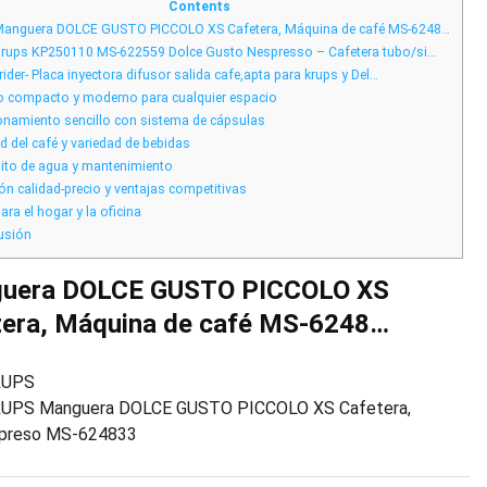
39EUR:
Contents
Cafetera
anguera DOLCE GUSTO PICCOLO XS Cafetera, Máquina de café MS-6248…
Compacta
y
rups KP250110 MS-622559 Dolce Gusto Nespresso – Cafetera tubo/si…
Económica
ideal
rider- Placa inyectora difusor salida cafe,apta para krups y Del…
 compacto y moderno para cualquier espacio
namiento sencillo con sistema de cápsulas
d del café y variedad de bebidas
to de agua y mantenimiento
ón calidad-precio y ventajas competitivas
ara el hogar y la oficina
usión
uera DOLCE GUSTO PICCOLO XS
tera, Máquina de café MS-6248…
RUPS
UPS Manguera DOLCE GUSTO PICCOLO XS Cafetera,
preso MS-624833