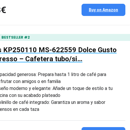
8€
Buy on Amazon
BESTSELLER #2
s KP250110 MS-622559 Dolce Gusto
resso – Cafetera tubo/si…
pacidad generosa: Prepara hasta 1 litro de café para
sfrutar con amigos o en familia
seño moderno y elegante: Añade un toque de estilo a tu
cina con su acabado plateado
linillo de café integrado: Garantiza un aroma y sabor
tensos en cada taza