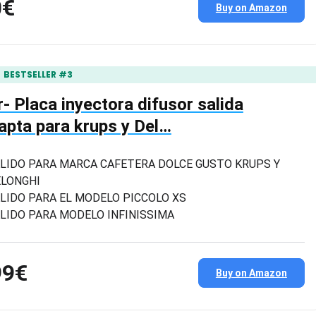
0€
Buy on Amazon
BESTSELLER #3
r- Placa inyectora difusor salida
apta para krups y Del…
LIDO PARA MARCA CAFETERA DOLCE GUSTO KRUPS Y
LONGHI
LIDO PARA EL MODELO PICCOLO XS
LIDO PARA MODELO INFINISSIMA
99€
Buy on Amazon