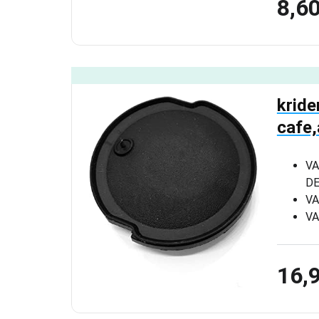
8,6
kride
cafe,
VA
DE
VA
VA
16,