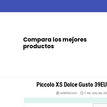
Skip
to
content
Compara los mejores
productos
Piccolo XS Dolce Gusto 39EU
art809com
7 de July de 2