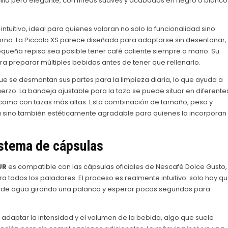
illa pero elegante, con líneas suaves y acabados en negro o blanco
tuitivo, ideal para quienes valoran no solo la funcionalidad sino
no. La Piccolo XS parece diseñada para adaptarse sin desentonar, 
equeña repisa sea posible tener café caliente siempre a mano. Su
a preparar múltiples bebidas antes de tener que rellenarlo.
ue se desmontan sus partes para la limpieza diaria, lo que ayuda a
rzo. La bandeja ajustable para la taza se puede situar en diferente
s como con tazas más altas. Esta combinación de tamaño, peso y
 sino también estéticamente agradable para quienes la incorporan
istema de cápsulas
UR
es compatible con las cápsulas oficiales de Nescafé Dolce Gusto,
 todos los paladares. El proceso es realmente intuitivo: solo hay q
da de agua girando una palanca y esperar pocos segundos para
adaptar la intensidad y el volumen de la bebida, algo que suele