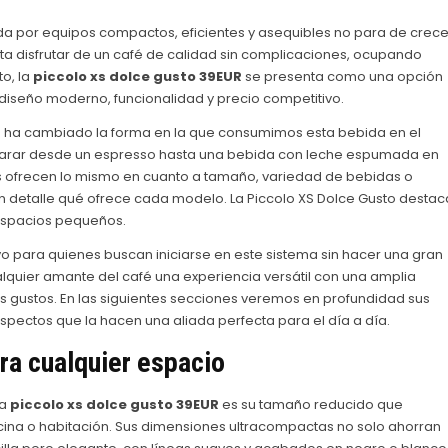
a por equipos compactos, eficientes y asequibles no para de crece
a disfrutar de un café de calidad sin complicaciones, ocupando
to, la
piccolo xs dolce gusto 39EUR
se presenta como una opción
iseño moderno, funcionalidad y precio competitivo.
s ha cambiado la forma en la que consumimos esta bebida en el
reparar desde un espresso hasta una bebida con leche espumada en
s ofrecen lo mismo en cuanto a tamaño, variedad de bebidas o
en detalle qué ofrece cada modelo. La Piccolo XS Dolce Gusto destac
 espacios pequeños.
vo para quienes buscan iniciarse en este sistema sin hacer una gran
ualquier amante del café una experiencia versátil con una amplia
es gustos. En las siguientes secciones veremos en profundidad sus
aspectos que la hacen una aliada perfecta para el día a día.
a cualquier espacio
la
piccolo xs dolce gusto 39EUR
es su tamaño reducido que
ficina o habitación. Sus dimensiones ultracompactas no solo ahorran