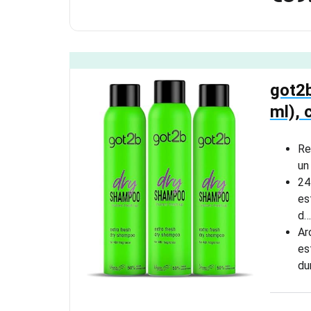
got2b
ml), 
Re
un
24
es
d…
Ar
es
du