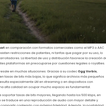
mat
en comparación con formatos comerciales como el MP3 o AAC
existen restricciones de patentes, ni tarifas que pagar por su uso, lo
rrolladores. La libertad de uso y distribución favorece la creación d
ntes plataformas sin preocuparse por cuestiones legales o royalties.
esale en muchas situaciones. Gracias a su codec
Ogg Vorbis
,
n tasas de bits más bajas, lo que significa archivos más pequeños
esulta especialmente útil en streaming o en dispositivos con
a alta calidad sin ocupar mucho espacio es fundamental.
 soportar tasas de bits mayores, llegando hasta los 500 kbps, en
o se traduce en una reproducción de audio con mayor detalle y
n compartir contenido con máxima fidelidad. Además, la posibilidad