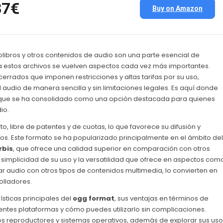
37€
Buy on Amazon
libros y otros contenidos de audio son una parte esencial de
r a estos archivos se vuelven aspectos cada vez más importantes.
rrados que imponen restricciones y altas tarifas por su uso,
 audio de manera sencilla y sin limitaciones legales. Es aquí donde
 que se ha consolidado como una opción destacada para quienes
io.
o, libre de patentes y de cuotas, lo que favorece su difusión y
vos. Este formato se ha popularizado principalmente en el ámbito del
rbis
, que ofrece una calidad superior en comparación con otros
simplicidad de su uso y la versatilidad que ofrece en aspectos com
ar audio con otros tipos de contenidos multimedia, lo convierten en
olladores.
ísticas principales del
ogg format
, sus ventajas en términos de
erentes plataformas y cómo puedes utilizarlo sin complicaciones.
os reproductores y sistemas operativos, además de explorar sus us