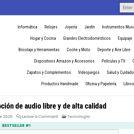
Search
for:
Informática
Relojes
Joyería
Jardín
Instrumentos Musi
Hogar y Cocina
Grandes Electrodomésticos
Equipaje
Bricolaje y Herramientas
Coche y Moto
Deporte y Aire Libre
Dispositivos Amazon y Accesorios
Películas y TV
Zapatos y Complementos
Videojuegos
Salud y Cuidado
Productos Handmade
Oficina y Papelería
Libros
ión de audio libre y de alta calidad
on
Posted
de 2025
Leave a Comment
Tecnología
OGG
in
Format:
BESTSELLER #1
La
mejor