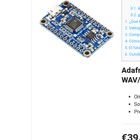
0.1.
A
0.2.
g
1.
¿Qué e
2.
Ventaj
3.
Compat
4.
Cómo e
5.
El futu
6.
Concl
Adafr
WAV/
Or
So
Pr
€39