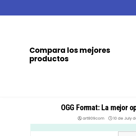
Skip
to
content
Compara los mejores
productos
OGG Format: La mejor opc
art809com
10 de July 