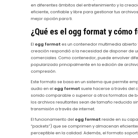
en diferentes ámbitos del entretenimiento y la creaci
eficiente, confiable y libre para gestionar tus archi
mejor opción para ti.
¿Qué es el
ogg format
y cómo f
El
ogg format
es un contenedor multimedia abierto y
creación respondió a la necesidad de disponer de un 
comerciales. Como contenedor, puede envolver difer
popularizado principalmente en la edición de archivos
compresión.
Este formato se basa en un sistema que permite empaq
audio en el
ogg format
suele hacerse a través del
sonido comparable o superior a otros formatos de ba
los archivos resultantes sean de tamaño reducido si
transmisión a través de internet.
El funcionamiento del
ogg format
reside en su capac
“packets”) que se comprimen y almacenan eficientem
perceptible en la calidad. Además, el formato soporta