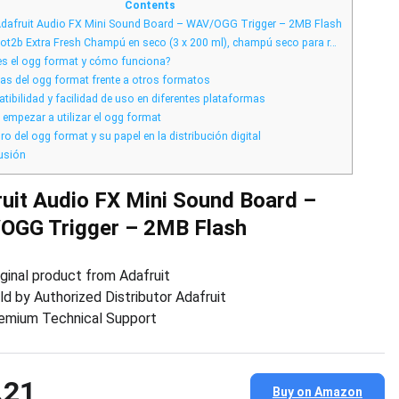
opción
Contents
de
dafruit Audio FX Mini Sound Board – WAV/OGG Trigger – 2MB Flash
audio
libre
ot2b Extra Fresh Champú en seco (3 x 200 ml), champú seco para r…
y
de
s el ogg format y cómo funciona?
alta
as del ogg format frente a otros formatos
calidad
ibilidad y facilidad de uso en diferentes plataformas
mpezar a utilizar el ogg format
ro del ogg format y su papel en la distribución digital
usión
uit Audio FX Mini Sound Board –
OGG Trigger – 2MB Flash
iginal product from Adafruit
ld by Authorized Distributor Adafruit
emium Technical Support
.21
Buy on Amazon