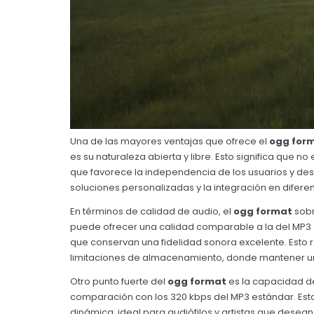
Una de las mayores ventajas que ofrece el
ogg for
es su naturaleza abierta y libre. Esto significa que no 
que favorece la independencia de los usuarios y desa
soluciones personalizadas y la integración en difere
En términos de calidad de audio, el
ogg format
sobr
puede ofrecer una calidad comparable a la del MP3 e
que conservan una fidelidad sonora excelente. Esto r
limitaciones de almacenamiento, donde mantener un
Otro punto fuerte del
ogg format
es la capacidad de
comparación con los 320 kbps del MP3 estándar. Est
dinámica, ideal para audiófilos y artistas que desea