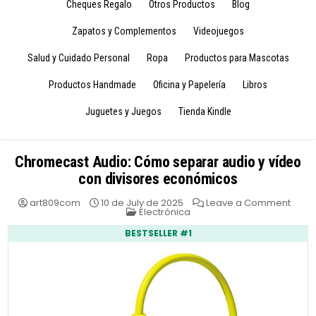
Cheques Regalo
Otros Productos
Blog
Zapatos y Complementos
Videojuegos
Salud y Cuidado Personal
Ropa
Productos para Mascotas
Productos Handmade
Oficina y Papelería
Libros
Juguetes y Juegos
Tienda Kindle
Chromecast Audio: Cómo separar audio y vídeo
con divisores económicos
on
art809com
10 de July de 2025
Leave a Comment
Posted
Chro
Electrónica
in
Audio
Cóm
BESTSELLER #1
sepa
audi
y
víde
con
divis
econ