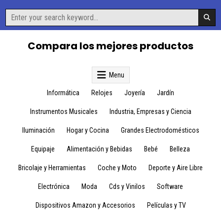
Skip
Search
to
for:
content
Compara los mejores productos
Menu
Informática
Relojes
Joyería
Jardín
Instrumentos Musicales
Industria, Empresas y Ciencia
Iluminación
Hogar y Cocina
Grandes Electrodomésticos
Equipaje
Alimentación y Bebidas
Bebé
Belleza
Bricolaje y Herramientas
Coche y Moto
Deporte y Aire Libre
Electrónica
Moda
Cds y Vinilos
Software
Dispositivos Amazon y Accesorios
Películas y TV