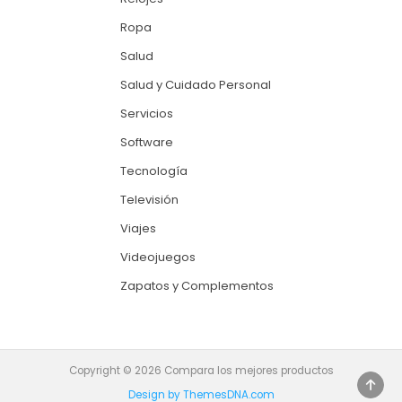
Ropa
Salud
Salud y Cuidado Personal
Servicios
Software
Tecnología
Televisión
Viajes
Videojuegos
Zapatos y Complementos
Copyright © 2026 Compara los mejores productos
SCRO
Design by ThemesDNA.com
TO