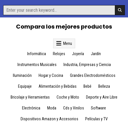
Skip
Search
to
for:
content
Compara los mejores productos
Menu
Informática
Relojes
Joyería
Jardín
Instrumentos Musicales
Industria, Empresas y Ciencia
Iluminación
Hogar y Cocina
Grandes Electrodomésticos
Equipaje
Alimentación y Bebidas
Bebé
Belleza
Bricolaje y Herramientas
Coche y Moto
Deporte y Aire Libre
Electrónica
Moda
Cds y Vinilos
Software
Dispositivos Amazon y Accesorios
Películas y TV