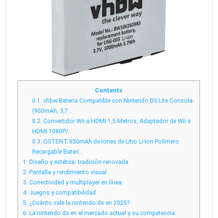
Contents
0.1.
vhbw Batería Compatible con Nintendo DS Lite Consola
(900mAh, 3,7…
0.2.
Convertidor Wii a HDMI 1,5 Metros, Adaptador de Wii a
HDMI 1080P/…
0.3.
OSTENT 850mAh de Iones de Litio Li-Ion Polímero
Recargable Baterí…
1.
Diseño y estética: tradición renovada
2.
Pantalla y rendimiento visual
3.
Conectividad y multiplayer en línea
4.
Juegos y compatibilidad
5.
¿Cuánto vale la nintendo ds en 2025?
6.
La nintendo ds en el mercado actual y su competencia