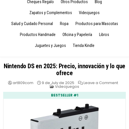
Cheques Regalo
Otros Productos
Blog
Zapatos y Complementos
Videojuegos
Salud y Cuidado Personal
Ropa
Productos para Mascotas
Productos Handmade
Oficina y Papelería
Libros
Juguetes y Juegos
Tienda Kindle
Nintendo DS en 2025: Precio, innovación y lo que
ofrece
on
art809com
9 de July de 2025
Leave a Comment
Posted
Ninte
Videojuegos
in
DS
en
BESTSELLER #1
2025:
Precio
innov
y
lo
que
ofrec