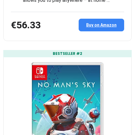
allows you to play anywhere – at home …
€56.33
Buy on Amazon
BESTSELLER #2