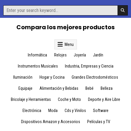
Skip
Search
to
for:
content
Compara los mejores productos
Menu
Informática
Relojes
Joyería
Jardín
Instrumentos Musicales
Industria, Empresas y Ciencia
Iluminación
Hogar y Cocina
Grandes Electrodomésticos
Equipaje
Alimentación y Bebidas
Bebé
Belleza
Bricolaje y Herramientas
Coche y Moto
Deporte y Aire Libre
Electrónica
Moda
Cds y Vinilos
Software
Dispositivos Amazon y Accesorios
Películas y TV