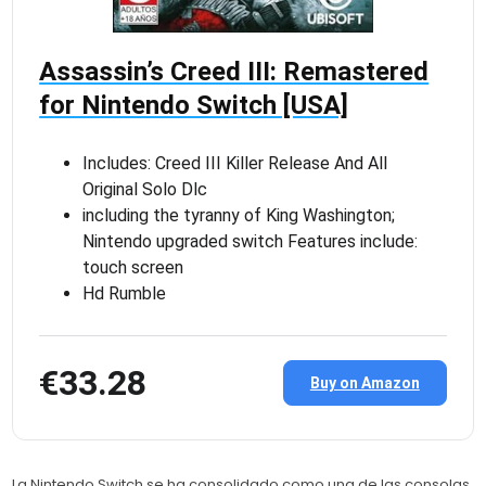
Assassin’s Creed III: Remastered
for Nintendo Switch [USA]
Includes: Creed III Killer Release And All
Original Solo Dlc
including the tyranny of King Washington;
Nintendo upgraded switch Features include:
touch screen
Hd Rumble
€33.28
Buy on Amazon
La Nintendo Switch se ha consolidado como una de las consolas