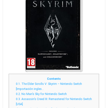
Contents
0.1.
The Elder Scrolls V: Skyrim – Nintendo Switch
[Importación ingles…
0.2.
No Man’s Sky for Nintendo Switch
0.3.
Assassin’s Creed III: Remastered for Nintendo Switch
[USA]