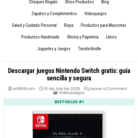
Cheques Regalo
Otros Productos
Blog
Zapatos y Complementos
Videojuegos
Salud y Cuidado Personal
Ropa
Productos para Mascotas
Productos Handmade
Oficina y Papelería
Libros
Juguetes y Juegos
Tienda Kindle
Descargar juegos Nintendo Switch gratis: guía
sencilla y segura
on
art809com
10 de July de 2025
Leave a Comment
Posted
Desc
Videojuegos
in
jueg
Ninte
BESTSELLER #1
Switc
gratis
guía
senci
y
segu