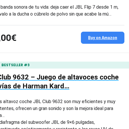
 banda sonora de tu vida: deja caer el JBL Flip 7 desde 1 m,
évalo a la ducha o cúbrelo de polvo sin que acabe la mú…
,00€
Buy on Amazon
BESTSELLER #3
lub 9632 – Juego de altavoces coche
 vías de Harman Kard…
s altavoz coche JBL Club 9632 son muy eficientes y muy
tentes, ofrecen un gran sonido y son la mejora ideal para
a…
 diafragma del subwoofer JBL de 9×6 pulgadas,