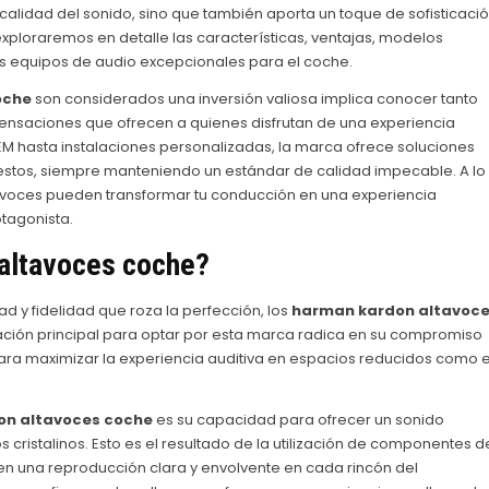
 calidad del sonido, sino que también aporta un toque de sofisticaci
exploraremos en detalle las características, ventajas, modelos
os equipos de audio excepcionales para el coche.
oche
son considerados una inversión valiosa implica conocer tanto
sensaciones que ofrecen a quienes disfrutan de una experiencia
EM hasta instalaciones personalizadas, la marca ofrece soluciones
estos, siempre manteniendo un estándar de calidad impecable. A lo
tavoces pueden transformar tu conducción en una experiencia
otagonista.
altavoces coche
?
 y fidelidad que roza la perfección, los
harman kardon altavoc
ación principal para optar por esta marca radica en su compromiso
ara maximizar la experiencia auditiva en espacios reducidos como e
on altavoces coche
es su capacidad para ofrecer un sonido
cristalinos. Esto es el resultado de la utilización de componentes d
en una reproducción clara y envolvente en cada rincón del