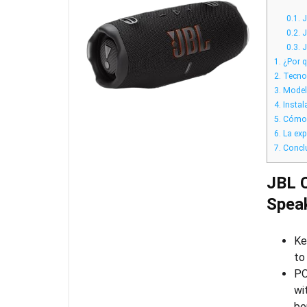
0.1.
J
0.2.
J
0.3.
J
1.
¿Por q
2.
Tecnol
3.
Modelo
4.
Instal
5.
Cómo m
6.
La exp
7.
Concl
JBL C
Speak
Ke
to
PO
wi
be