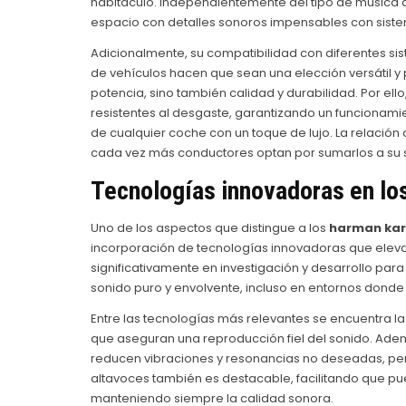
habitáculo. Independientemente del tipo de música q
espacio con detalles sonoros impensables con sist
Adicionalmente, su compatibilidad con diferentes sis
de vehículos hacen que sean una elección versátil y
potencia, sino también calidad y durabilidad. Por el
resistentes al desgaste, garantizando un funcionami
de cualquier coche con un toque de lujo. La relación
cada vez más conductores optan por sumarlos a su 
Tecnologías innovadoras en lo
Uno de los aspectos que distingue a los
harman kar
incorporación de tecnologías innovadoras que elevan 
significativamente en investigación y desarrollo par
sonido puro y envolvente, incluso en entornos donde
Entre las tecnologías más relevantes se encuentra la 
que aseguran una reproducción fiel del sonido. Ade
reducen vibraciones y resonancias no deseadas, perm
altavoces también es destacable, facilitando que pue
manteniendo siempre la calidad sonora.