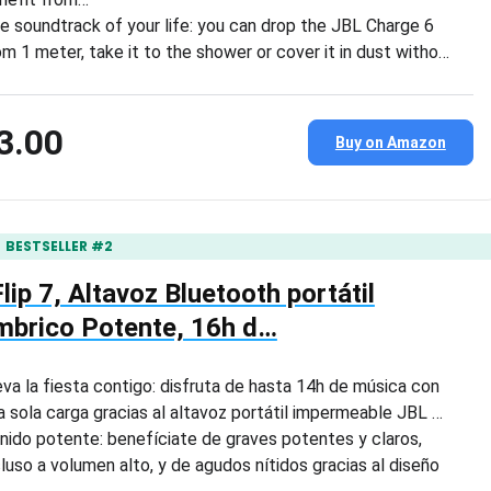
e soundtrack of your life: you can drop the JBL Charge 6
om 1 meter, take it to the shower or cover it in dust witho…
3.00
Buy on Amazon
BESTSELLER #2
lip 7, Altavoz Bluetooth portátil
mbrico Potente, 16h d…
eva la fiesta contigo: disfruta de hasta 14h de música con
a sola carga gracias al altavoz portátil impermeable JBL …
nido potente: benefíciate de graves potentes y claros,
cluso a volumen alto, y de agudos nítidos gracias al diseño