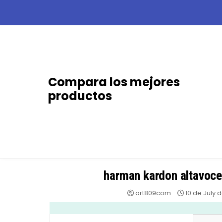
Skip
to
content
Compara los mejores
productos
harman kardon altavoce
art809com
10 de July 