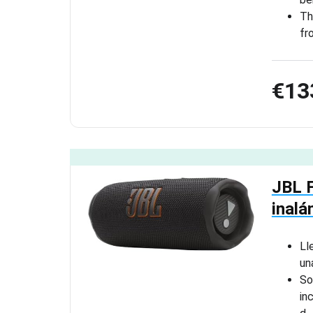
Th
fr
€13
JBL F
inalá
Ll
un
So
in