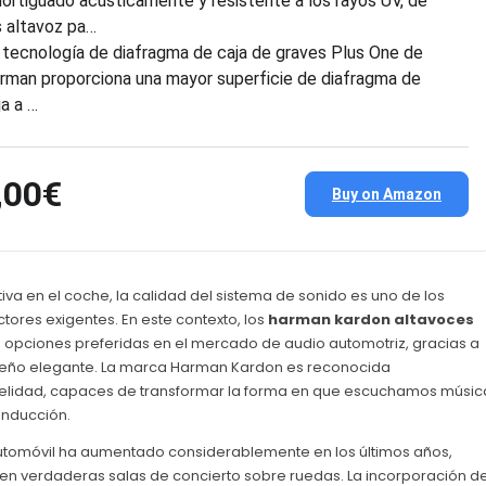
ortiguado acústicamente y resistente a los rayos UV, de
s altavoz pa…
 tecnología de diafragma de caja de graves Plus One de
rman proporciona una mayor superficie de diafragma de
ja a …
,00€
Buy on Amazon
iva en el coche, la calidad del sistema de sonido es uno de los
ores exigentes. En este contexto, los
harman kardon altavoces
 opciones preferidas en el mercado de audio automotriz, gracias a
iseño elegante. La marca Harman Kardon es reconocida
idelidad, capaces de transformar la forma en que escuchamos músic
onducción.
tomóvil ha aumentado considerablemente en los últimos años,
s en verdaderas salas de concierto sobre ruedas. La incorporación d