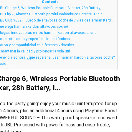
calidad
Contents
y
BL Charge 6, Wireless Portable Bluetooth Speaker, 28h Battery, I…
sonido
premium
BL Flip 7, Altavoz Bluetooth portátil inalámbrico Potente, 16h d…
BL Club 9632 – Juego de altavoces coche de 3 vías de Harman Kard…
ué elegir harman kardon altavoces coche?
ogías innovadoras en los harman kardon altavoces coche
s destacados y especificaciones técnicas
ación y compatibilidad en diferentes vehículos
antener la calidad y prolongar la vida útil
eriencia sonora: ¿qué esperar al usar harman kardon altavoces coche?
usión
harge 6, Wireless Portable Bluetooth
er, 28h Battery, I…
ep the party going: enjoy your music uninterrupted for up
 24 hours, plus an additional 4 hours using Playtime Boost…
WERFUL SOUND – This waterproof speaker is endowed
th JBL Pro sound with powerful bass and crisp treble;
nefit from…