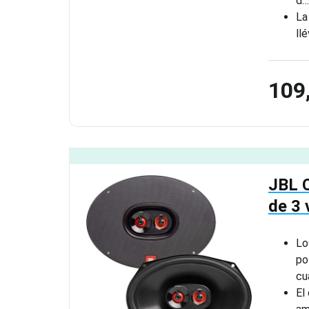
d…
La
ll
109
JBL C
de 3
Lo
po
cu
El