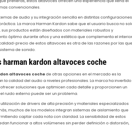
ue prefieras, estos altavoces ofrecen una experiencia que llena el
emas convencionales.
temas de audio y su integración sencilla en distintas configuraciones
 práctica. La marca Harman Kardon sabe que el usuario busca no sol
lo, sus productos están diseñados con materiales robustos y
ento óptimo durante años y una estética que complementa el interio
 calidad-precio de estos altavoces es otra de las razones por las qu
sistema de sonido.
s
harman kardon altavoces coche
don altavoces coche
de otras opciones en el mercado es la
la calidad del audio a niveles profesionales. La marca ha invertido
a ofrecer soluciones que optimicen cada detalle y proporcionen un
 el ruido externo puede ser un problema.
utilización de drivers de alta precisión y materiales especializados
más, muchos de los modelos integran sistemas de aislamiento que
itiendo captar cada nota con claridad. La sensibilidad de estos
dan funcionar a altos volúmenes sin perder definición o distorsión,