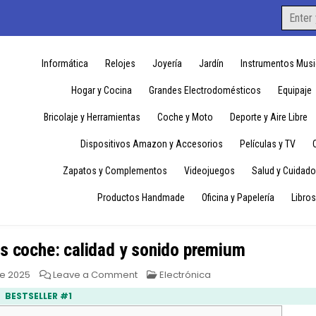
Search
for:
Informática
Relojes
Joyería
Jardín
Instrumentos Musi
Hogar y Cocina
Grandes Electrodomésticos
Equipaje
Bricolaje y Herramientas
Coche y Moto
Deporte y Aire Libre
Dispositivos Amazon y Accesorios
Películas y TV
Zapatos y Complementos
Videojuegos
Salud y Cuidado
Productos Handmade
Oficina y Papelería
Libros
s coche: calidad y sonido premium
on
Posted
de 2025
Leave a Comment
Electrónica
harman
in
kardon
BESTSELLER #1
altavoces
coche: