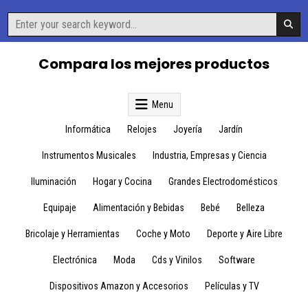
Skip
Search
to
for:
content
Compara los mejores productos
Menu
Informática
Relojes
Joyería
Jardín
Instrumentos Musicales
Industria, Empresas y Ciencia
Iluminación
Hogar y Cocina
Grandes Electrodomésticos
Equipaje
Alimentación y Bebidas
Bebé
Belleza
Bricolaje y Herramientas
Coche y Moto
Deporte y Aire Libre
Electrónica
Moda
Cds y Vinilos
Software
Dispositivos Amazon y Accesorios
Películas y TV