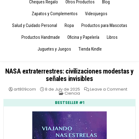
Cheques Regalo
Otros Productos
Blog
Zapatos y Complementos
Videojuegos
Salud y Cuidado Personal
Ropa
Productos para Mascotas
Productos Handmade
Oficina y Papelería
Libros
Juguetes y Juegos
Tienda Kindle
NASA extraterrestres: civilizaciones modestas y
señales invisibles
on
art809com
8 de July de 2025
Leave a Comment
Posted
NASA
Ciencia
in
extrat
civili
BESTSELLER #1
mode
y
señal
invisi