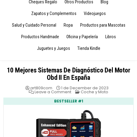
Cheques Regalo
Otros Productos
Blog
Zapatos y Complementos
Videojuegos
Salud y Cuidado Personal
Ropa
Productos para Mascotas
Productos Handmade
Oficina y Papelería
Libros
Juguetes y Juegos
Tienda Kindle
10 Mejores Sistemas De Diagnóstico Del Motor
Obd II En España
art809com
1 de December de 2023
on
Posted
Leave a Comment
Coche y Moto
10
in
Mejores
BESTSELLER #1
Sistemas
De
Diagnóstico
Del
Motor
Obd
II
En
España