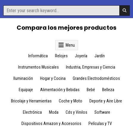
Skip
Search
to
for:
content
Compara los mejores productos
Menu
Informática
Relojes
Joyería
Jardín
Instrumentos Musicales
Industria, Empresas y Ciencia
Iluminación
Hogar y Cocina
Grandes Electrodomésticos
Equipaje
Alimentación y Bebidas
Bebé
Belleza
Bricolaje y Herramientas
Coche y Moto
Deporte y Aire Libre
Electrónica
Moda
Cds y Vinilos
Software
Dispositivos Amazon y Accesorios
Películas y TV