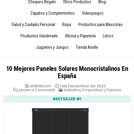
Cheques Regalo
Otros Productos
Blog
Zapatos y Complementos
Videojuegos
Salud y Cuidado Personal
Ropa
Productos para Mascotas
Productos Handmade
Oficina y Papelería
Libros
Juguetes y Juegos
Tienda Kindle
10 Mejores Paneles Solares Monocristalinos En
España
art809com
1 de December de 2023
on
Posted
Leave a Comment
Industria, Empresas y Ciencia
10
in
Mejores
BESTSELLER #1
Paneles
Solares
Monocristalinos
En
España