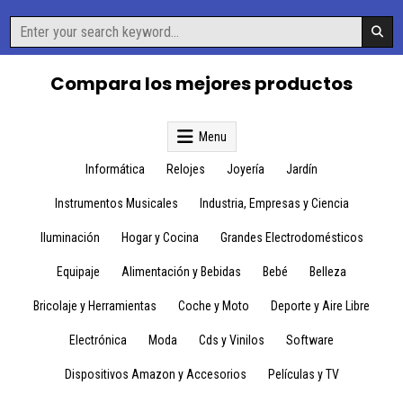
Skip
Search
to
for:
content
Compara los mejores productos
Menu
Informática
Relojes
Joyería
Jardín
Instrumentos Musicales
Industria, Empresas y Ciencia
Iluminación
Hogar y Cocina
Grandes Electrodomésticos
Equipaje
Alimentación y Bebidas
Bebé
Belleza
Bricolaje y Herramientas
Coche y Moto
Deporte y Aire Libre
Electrónica
Moda
Cds y Vinilos
Software
Dispositivos Amazon y Accesorios
Películas y TV