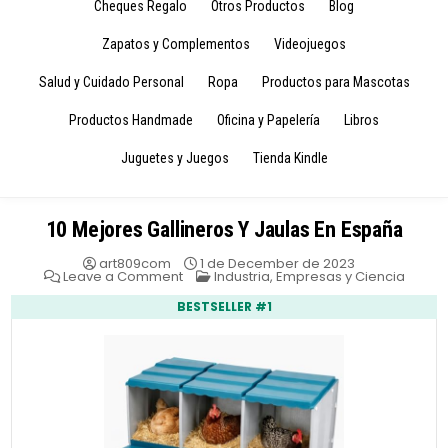
Cheques Regalo
Otros Productos
Blog
Zapatos y Complementos
Videojuegos
Salud y Cuidado Personal
Ropa
Productos para Mascotas
Productos Handmade
Oficina y Papelería
Libros
Juguetes y Juegos
Tienda Kindle
10 Mejores Gallineros Y Jaulas En España
art809com
1 de December de 2023
on
Posted
Leave a Comment
Industria, Empresas y Ciencia
10
in
Mejores
BESTSELLER #1
Gallineros
Y
Jaulas
En
España