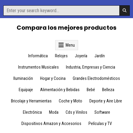
Skip
Search
to
for:
content
Compara los mejores productos
Menu
Informática
Relojes
Joyería
Jardín
Instrumentos Musicales
Industria, Empresas y Ciencia
Iluminación
Hogar y Cocina
Grandes Electrodomésticos
Equipaje
Alimentación y Bebidas
Bebé
Belleza
Bricolaje y Herramientas
Coche y Moto
Deporte y Aire Libre
Electrónica
Moda
Cds y Vinilos
Software
Dispositivos Amazon y Accesorios
Películas y TV