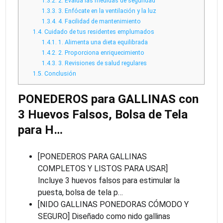
1.3.2.
2. Evalúa las medidas de seguridad
1.3.3.
3. Enfócate en la ventilación y la luz
1.3.4.
4. Facilidad de mantenimiento
1.4.
Cuidado de tus residentes emplumados
1.4.1.
1. Alimenta una dieta equilibrada
1.4.2.
2. Proporciona enriquecimiento
1.4.3.
3. Revisiones de salud regulares
1.5.
Conclusión
PONEDEROS para GALLINAS con
3 Huevos Falsos, Bolsa de Tela
para H…
[PONEDEROS PARA GALLINAS
COMPLETOS Y LISTOS PARA USAR]
Incluye 3 huevos falsos para estimular la
puesta, bolsa de tela p…
[NIDO GALLINAS PONEDORAS CÓMODO Y
SEGURO] Diseñado como nido gallinas