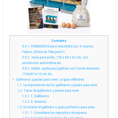
Contents
0.0.1.
PONEDEROS para GALLINAS con 3 Huevos
Falsos, Bolsa de Tela para H…
0.0.2.
Jaula para pollo, 120 x 58 x 62 cm, con
recolección automática de…
0.0.3.
vidaXL Jaula para gallinas con Corral Antracita
110x201x110 cm Ac…
1.
Gallineros y jaulas para aves: La guía definitiva
1.1.
La importancia de los gallineros y jaulas para aves
1.2.
Tipos de gallineros y jaulas para aves
1.2.1.
1. Gallineros
1.2.2.
2. Aviarios
1.3.
Encontrar el gallinero o jaula perfectos para aves
1.3.1.
1. Considera los requisitos de espacio