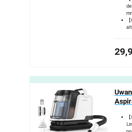
de
mm
【C
al
29,
Uwant
Aspi
【L
Li
po