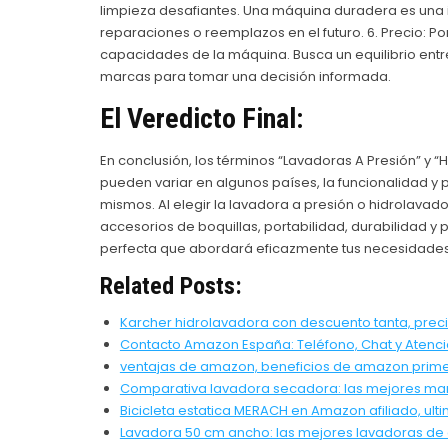
limpieza desafiantes. Una máquina duradera es una i
reparaciones o reemplazos en el futuro. 6. Precio: Por
capacidades de la máquina. Busca un equilibrio entre
marcas para tomar una decisión informada.
El Veredicto Final:
En conclusión, los términos “Lavadoras A Presión” y “H
pueden variar en algunos países, la funcionalidad y 
mismos. Al elegir la lavadora a presión o hidrolav
accesorios de boquillas, portabilidad, durabilidad y
perfecta que abordará eficazmente tus necesidades
Related Posts:
Karcher hidrolavadora con descuento tanta, prec
Contacto Amazon España: Teléfono, Chat y Atenci
ventajas de amazon, beneficios de amazon prim
Comparativa lavadora secadora: las mejores ma
Bicicleta estatica MERACH en Amazon afiliado, ult
Lavadora 50 cm ancho: las mejores lavadoras de 