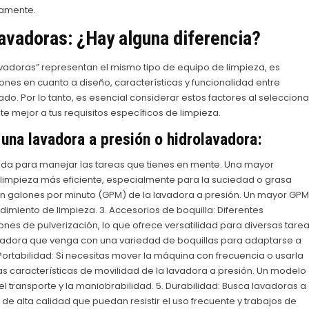
ntamente.
avadoras: ¿Hay alguna diferencia?
avadoras” representan el mismo tipo de equipo de limpieza, es
nes en cuanto a diseño, características y funcionalidad entre
o. Por lo tanto, es esencial considerar estos factores al selecciona
 mejor a tus requisitos específicos de limpieza.
 una lavadora a presión o hidrolavadora:
ada para manejar las tareas que tienes en mente. Una mayor
a limpieza más eficiente, especialmente para la suciedad o grasa
ón en galones por minuto (GPM) de la lavadora a presión. Un mayor GPM
imiento de limpieza. 3. Accesorios de boquilla: Diferentes
nes de pulverización, lo que ofrece versatilidad para diversas tare
avadora que venga con una variedad de boquillas para adaptarse a
Portabilidad: Si necesitas mover la máquina con frecuencia o usarla
las características de movilidad de la lavadora a presión. Un modelo
l transporte y la maniobrabilidad. 5. Durabilidad: Busca lavadoras a
de alta calidad que puedan resistir el uso frecuente y trabajos de