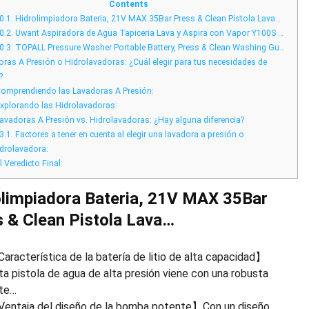
Presión
Contents
En
0.1.
Hidrolimpiadora Bateria, 21V MAX 35Bar Press & Clean Pistola Lava…
España
0.2.
Uwant Aspiradora de Agua Tapiceria Lava y Aspira con Vapor Y100S …
0.3.
TOPALL Pressure Washer Portable Battery, Press & Clean Washing Gu…
ras A Presión o Hidrolavadoras: ¿Cuál elegir para tus necesidades de
?
omprendiendo las Lavadoras A Presión:
xplorando las Hidrolavadoras:
avadoras A Presión vs. Hidrolavadoras: ¿Hay alguna diferencia?
3.1.
Factores a tener en cuenta al elegir una lavadora a presión o
idrolavadora:
l Veredicto Final:
limpiadora Bateria, 21V MAX 35Bar
 & Clean Pistola Lava…
aracterística de la batería de litio de alta capacidad】
ta pistola de agua de alta presión viene con una robusta
te…
entaja del diseño de la bomba potente】Con un diseño