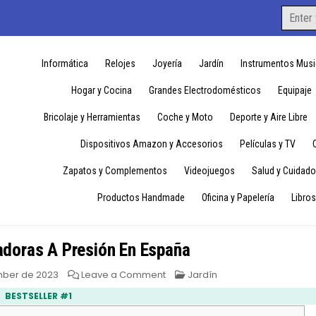
Search
for:
Informática
Relojes
Joyería
Jardín
Instrumentos Musi
Hogar y Cocina
Grandes Electrodomésticos
Equipaje
Bricolaje y Herramientas
Coche y Moto
Deporte y Aire Libre
Dispositivos Amazon y Accesorios
Películas y TV
Zapatos y Complementos
Videojuegos
Salud y Cuidado
Productos Handmade
Oficina y Papelería
Libros
adoras A Presión En España
on
Posted
ber de 2023
Leave a Comment
Jardín
10
in
Mejores
BESTSELLER #1
Lavadoras
A