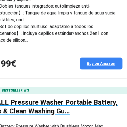
obles tanques integrados: autolimpieza anti-
strucción】: Tanque de agua limpia y tanque de agua sucia
rtátiles, cad…
et de cepillos multiuso: adaptable a todos los
cenarios】; Incluye cepillos estándar/anchos 2en1 con
aca de silicon…
,99€
Buy on Amazon
BESTSELLER #3
LL Pressure Washer Portable Battery,
s & Clean Washing Gu…
attery Pressure Washer with Brushless Motor, Max.