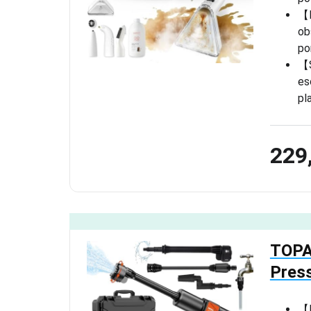
【D
ob
po
【S
es
pl
229
TOPA
Pres
【B