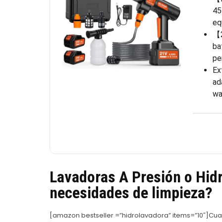
45
eq
【2
ba
pe
Ex
ad
wa
Lavadoras A Presión o Hidr
necesidades de limpieza?
[amazon bestseller =”hidrolavadora” items=”10″]Cuan