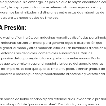
cia y potencia. Sin embargo, es posible que te hayas encontrado co
s” y te hayas preguntado si se refieren al mismo equipo o si hay
ploraremos las similitudes y distinciones entre estas dos máquinas de
ada para tus necesidades de limpieza.
A Presión:
e washers” en inglés, son máquinas versátiles diseñadas para limpi
as máquinas utilizan un motor para generar agua a alta presión que
e grasa, el moho y otras manchas difíciles. Las lavadoras a presión 
 entornos residenciales, comerciales e industriales. Con las
 la presión del agua según la tarea que tengas entre manos. Por lo
s que te permiten regular el caudal y la fuerza del agua, lo que las
limpieza. Ya sea que quieras limpiar tu patio, eliminar graffitis de
lavadoras a presión pueden proporcionarte la potencia y versatilidad
 países de habla española para referirse a las lavadoras a presió
ión al español de “pressure washer”. Por lo tanto, no hay mucha