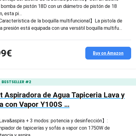
 bomba de pistón 18D con un diámetro de pistón de 18
, esta pi…
aracterística de la boquilla multifuncional】La pistola de
ta presión está equipada con una versátil boquilla multifu…
99€
Buy on Amazon
BESTSELLER #2
 Aspiradora de Agua Tapiceria Lava y
ra con Vapor Y100S …
ava&aspira + 3 modos: potencia y desinfección】:
mpiador de tapicerías y sofás a vapor con 1750W de
tencia y aspira…