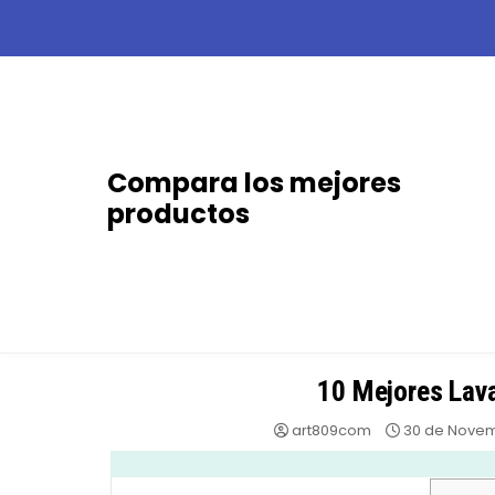
Skip
to
content
Compara los mejores
productos
10 Mejores Lav
art809com
30 de Novem