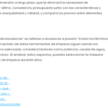
nversión a largo plazo que te ahorrará la necesidad de
 último, considera tu presupuesto junto con las características y
 asequibilidad y calidad, y compara los precios entre diferentes
idrolavadoras” se refieren a lavadoras a presión. Si bien los término
propósito de estas herramientas de limpieza siguen siendo los
adora adecuada, considera factores como potencia, caudal de agua,
 precio. Al analizar estos aspectos, puedes seleccionar la máquina
 de limpieza durante años.
io de…
ón al…
e: que…
rcas y…
ima…
carga frontal