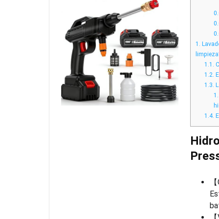
0.
0.
0.
1.
Lavado
limpieza
1.1.
C
1.2.
E
1.3.
L
1.
h
1.4.
E
Hidro
Press
【C
Es
ba
【V