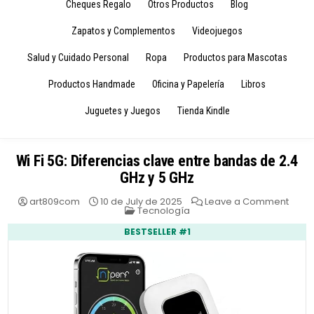
Cheques Regalo
Otros Productos
Blog
Zapatos y Complementos
Videojuegos
Salud y Cuidado Personal
Ropa
Productos para Mascotas
Productos Handmade
Oficina y Papelería
Libros
Juguetes y Juegos
Tienda Kindle
Wi Fi 5G: Diferencias clave entre bandas de 2.4
GHz y 5 GHz
on
art809com
10 de July de 2025
Leave a Comment
Posted
Wi
Tecnología
in
Fi
5G:
BESTSELLER #1
Difer
clave
entre
band
de
2.4
GHz
y
5