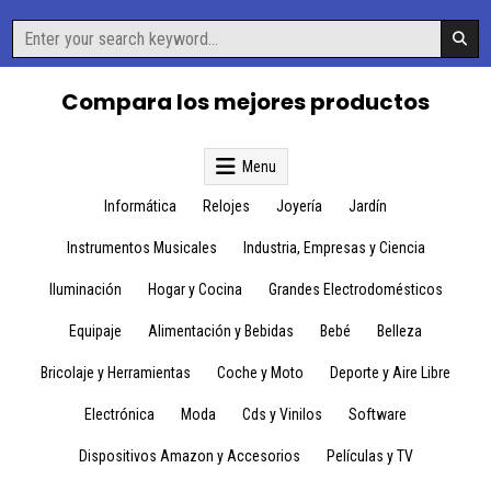
Skip
Search
to
for:
content
Compara los mejores productos
Menu
Informática
Relojes
Joyería
Jardín
Instrumentos Musicales
Industria, Empresas y Ciencia
Iluminación
Hogar y Cocina
Grandes Electrodomésticos
Equipaje
Alimentación y Bebidas
Bebé
Belleza
Bricolaje y Herramientas
Coche y Moto
Deporte y Aire Libre
Electrónica
Moda
Cds y Vinilos
Software
Dispositivos Amazon y Accesorios
Películas y TV