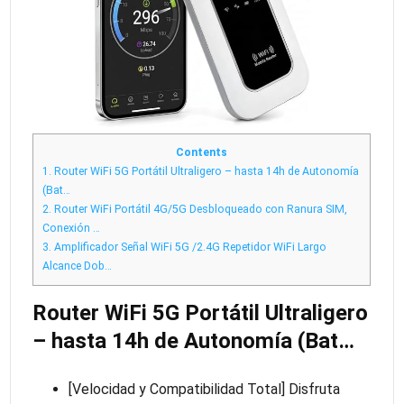
GHz
Contents
1.
Router WiFi 5G Portátil Ultraligero – hasta 14h de Autonomía
(Bat…
2.
Router WiFi Portátil 4G/5G Desbloqueado con Ranura SIM,
Conexión …
3.
Amplificador Señal WiFi 5G /2.4G Repetidor WiFi Largo
Alcance Dob…
Router WiFi 5G Portátil Ultraligero
– hasta 14h de Autonomía (Bat…
[Velocidad y Compatibilidad Total] Disfruta