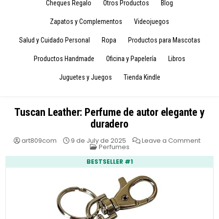
Cheques Regalo
Otros Productos
Blog
Zapatos y Complementos
Videojuegos
Salud y Cuidado Personal
Ropa
Productos para Mascotas
Productos Handmade
Oficina y Papelería
Libros
Juguetes y Juegos
Tienda Kindle
Tuscan Leather: Perfume de autor elegante y
duradero
on
art809com
9 de July de 2025
Leave a Comment
Posted
Tusc
Perfumes
in
Leathe
Perf
BESTSELLER #1
de
autor
elega
y
dura