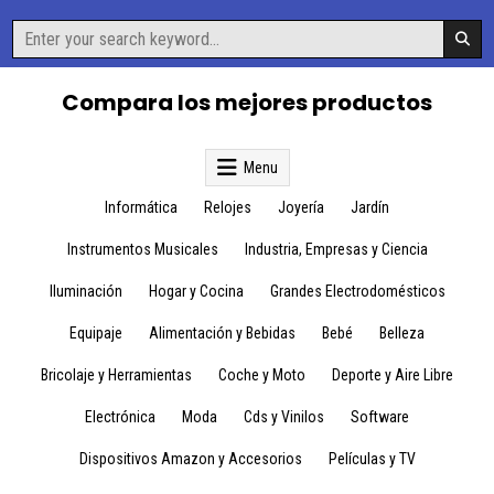
Skip
Search
to
for:
content
Compara los mejores productos
Menu
Informática
Relojes
Joyería
Jardín
Instrumentos Musicales
Industria, Empresas y Ciencia
Iluminación
Hogar y Cocina
Grandes Electrodomésticos
Equipaje
Alimentación y Bebidas
Bebé
Belleza
Bricolaje y Herramientas
Coche y Moto
Deporte y Aire Libre
Electrónica
Moda
Cds y Vinilos
Software
Dispositivos Amazon y Accesorios
Películas y TV