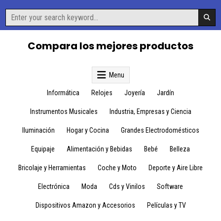
Skip
Search
to
for:
content
Compara los mejores productos
Menu
Informática
Relojes
Joyería
Jardín
Instrumentos Musicales
Industria, Empresas y Ciencia
Iluminación
Hogar y Cocina
Grandes Electrodomésticos
Equipaje
Alimentación y Bebidas
Bebé
Belleza
Bricolaje y Herramientas
Coche y Moto
Deporte y Aire Libre
Electrónica
Moda
Cds y Vinilos
Software
Dispositivos Amazon y Accesorios
Películas y TV