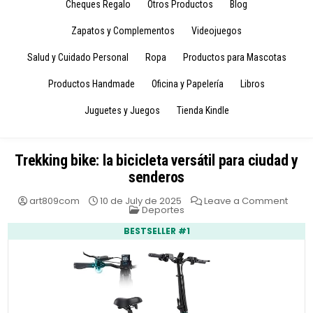
Cheques Regalo
Otros Productos
Blog
Zapatos y Complementos
Videojuegos
Salud y Cuidado Personal
Ropa
Productos para Mascotas
Productos Handmade
Oficina y Papelería
Libros
Juguetes y Juegos
Tienda Kindle
Trekking bike: la bicicleta versátil para ciudad y
senderos
on
art809com
10 de July de 2025
Leave a Comment
Posted
Trekk
Deportes
in
bike:
la
BESTSELLER #1
bicic
versát
para
ciud
y
send