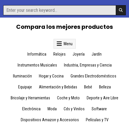
Skip
Search
to
for:
content
Compara los mejores productos
Menu
Informática
Relojes
Joyería
Jardín
Instrumentos Musicales
Industria, Empresas y Ciencia
Iluminación
Hogar y Cocina
Grandes Electrodomésticos
Equipaje
Alimentación y Bebidas
Bebé
Belleza
Bricolaje y Herramientas
Coche y Moto
Deporte y Aire Libre
Electrónica
Moda
Cds y Vinilos
Software
Dispositivos Amazon y Accesorios
Películas y TV