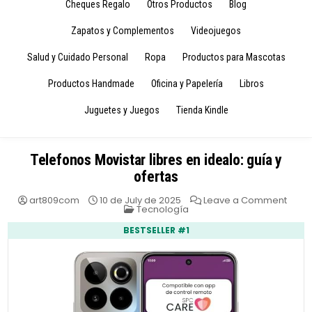
Cheques Regalo
Otros Productos
Blog
Zapatos y Complementos
Videojuegos
Salud y Cuidado Personal
Ropa
Productos para Mascotas
Productos Handmade
Oficina y Papelería
Libros
Juguetes y Juegos
Tienda Kindle
Telefonos Movistar libres en idealo: guía y
ofertas
on
art809com
10 de July de 2025
Leave a Comment
Posted
Telef
Tecnología
in
Movis
libres
BESTSELLER #1
en
ideal
guía
y
ofert