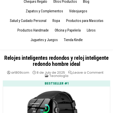
Cheques Regalo
Otros Productos
Blog
Zapatos y Complementos
Videojuegos
Salud y Cuidado Personal
Ropa
Productos para Mascotas
Productos Handmade
Oficina y Papelería
Libros
Juguetes y Juegos
Tienda Kindle
Relojes inteligentes redondos y reloj inteligente
redondo hombre ideal
on
art809com
8 de July de 2025
Leave a Comment
Posted
Reloj
Tecnología
in
inteli
redo
BESTSELLER #1
y
reloj
inteli
redo
homb
ideal