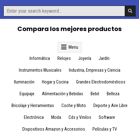
Skip
Search
to
for:
content
Compara los mejores productos
Menu
Informática
Relojes
Joyería
Jardín
Instrumentos Musicales
Industria, Empresas y Ciencia
Iluminación
Hogar y Cocina
Grandes Electrodomésticos
Equipaje
Alimentación y Bebidas
Bebé
Belleza
Bricolaje y Herramientas
Coche y Moto
Deporte y Aire Libre
Electrónica
Moda
Cds y Vinilos
Software
Dispositivos Amazon y Accesorios
Películas y TV