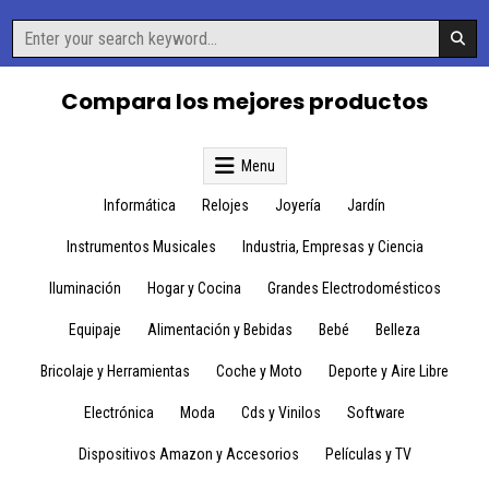
Skip
Search
to
for:
content
Compara los mejores productos
Menu
Informática
Relojes
Joyería
Jardín
Instrumentos Musicales
Industria, Empresas y Ciencia
Iluminación
Hogar y Cocina
Grandes Electrodomésticos
Equipaje
Alimentación y Bebidas
Bebé
Belleza
Bricolaje y Herramientas
Coche y Moto
Deporte y Aire Libre
Electrónica
Moda
Cds y Vinilos
Software
Dispositivos Amazon y Accesorios
Películas y TV