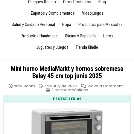
Cheques Regalo
Otros Productos
Blog
Zapatos y Complementos
Videojuegos
Salud y Cuidado Personal
Ropa
Productos para Mascotas
Productos Handmade
Oficina y Papelería
Libros
Juguetes y Juegos
Tienda Kindle
Mini horno MediaMarkt y hornos sobremesa
Balay 45 cm top junio 2025
on
art809com
7 de July de 2025
Leave a Comment
Posted
Mini
Electrodomésticos
in
horno
Media
BESTSELLER #1
y
horno
sobr
Balay
45
cm
top
junio
2025