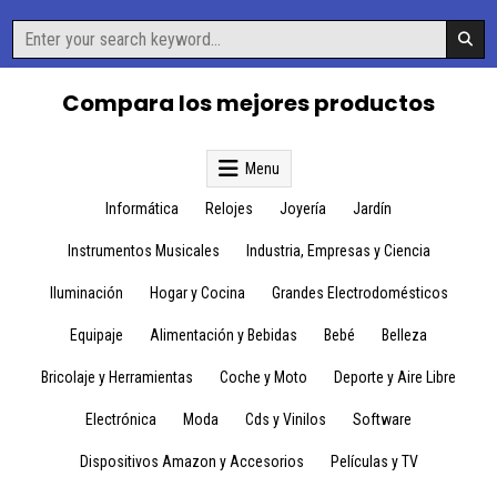
Skip
Search
to
for:
content
Compara los mejores productos
Menu
Informática
Relojes
Joyería
Jardín
Instrumentos Musicales
Industria, Empresas y Ciencia
Iluminación
Hogar y Cocina
Grandes Electrodomésticos
Equipaje
Alimentación y Bebidas
Bebé
Belleza
Bricolaje y Herramientas
Coche y Moto
Deporte y Aire Libre
Electrónica
Moda
Cds y Vinilos
Software
Dispositivos Amazon y Accesorios
Películas y TV