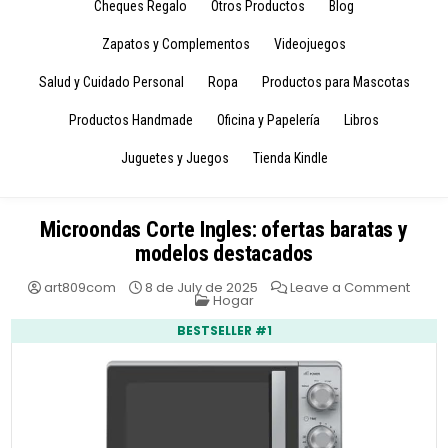
Cheques Regalo
Otros Productos
Blog
Zapatos y Complementos
Videojuegos
Salud y Cuidado Personal
Ropa
Productos para Mascotas
Productos Handmade
Oficina y Papelería
Libros
Juguetes y Juegos
Tienda Kindle
Microondas Corte Ingles: ofertas baratas y
modelos destacados
on
art809com
8 de July de 2025
Leave a Comment
Posted
Micro
Hogar
in
Corte
Ingles
BESTSELLER #1
ofert
barat
y
mode
dest