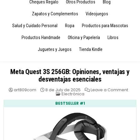
Cheques Regalo
Otros Productos
Blog
Zapatos y Complementos
Videojuegos
Salud y Cuidado Personal
Ropa
Productos para Mascotas
Productos Handmade
Oficina y Papelería
Libros
Juguetes y Juegos
Tienda Kindle
Meta Quest 3S 256GB: Opiniones, ventajas y
desventajas esenciales
on
art809com
8 de July de 2025
Leave a Comment
Posted
Meta
Electrónica
in
Quest
3S
BESTSELLER #1
256GB
Opini
venta
y
desve
esenc