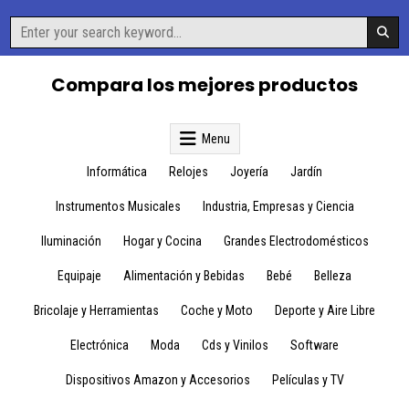
Skip
Search
to
for:
content
Compara los mejores productos
Menu
Informática
Relojes
Joyería
Jardín
Instrumentos Musicales
Industria, Empresas y Ciencia
Iluminación
Hogar y Cocina
Grandes Electrodomésticos
Equipaje
Alimentación y Bebidas
Bebé
Belleza
Bricolaje y Herramientas
Coche y Moto
Deporte y Aire Libre
Electrónica
Moda
Cds y Vinilos
Software
Dispositivos Amazon y Accesorios
Películas y TV