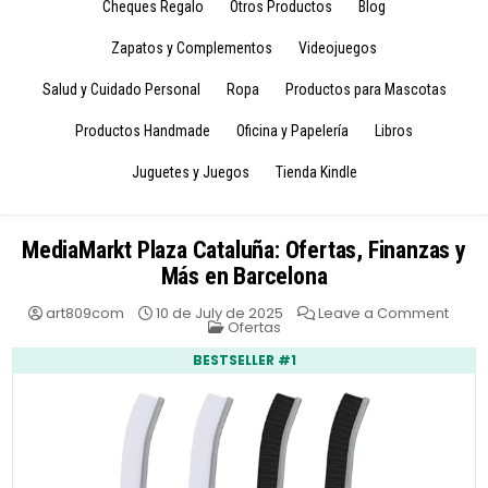
Cheques Regalo
Otros Productos
Blog
Zapatos y Complementos
Videojuegos
Salud y Cuidado Personal
Ropa
Productos para Mascotas
Productos Handmade
Oficina y Papelería
Libros
Juguetes y Juegos
Tienda Kindle
MediaMarkt Plaza Cataluña: Ofertas, Finanzas y
Más en Barcelona
on
art809com
10 de July de 2025
Leave a Comment
Posted
Medi
Ofertas
in
Plaza
Catal
BESTSELLER #1
Ofert
Finan
y
Más
en
Barc