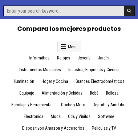
Skip
Search
to
for:
content
Compara los mejores productos
Menu
Informática
Relojes
Joyería
Jardín
Instrumentos Musicales
Industria, Empresas y Ciencia
Iluminación
Hogar y Cocina
Grandes Electrodomésticos
Equipaje
Alimentación y Bebidas
Bebé
Belleza
Bricolaje y Herramientas
Coche y Moto
Deporte y Aire Libre
Electrónica
Moda
Cds y Vinilos
Software
Dispositivos Amazon y Accesorios
Películas y TV