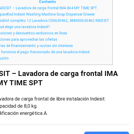
Mejores
Contents
Precios
NDESIT – Lavadora de carga frontal IMA 864 MY TIME SPT
y
Financiación
parefixd Indesit Washing Machine Soap Dispenser Drawer
ublot completo 12 Lavadora C00630462, 488000630462 INDESIT
ué elegir una lavadora Indesit?
iones y descuentos exclusivos en línea
iones para aprovechar las ofertas
es de financiamiento y cuotas sin intereses
unciona el pago fraccionado de una lavadora Indesit
usión
IT – Lavadora de carga frontal IMA
MY TIME SPT
vadora de carga frontal de libre instalación Indesit:
pacidad de 8,0 kg.
lificación energética A.