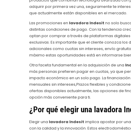
productos que combinan tecnología avanzada con pr
adquirir por primera vez una, seguramente te interes
que actualmente están disponibles en el mercado.
Las promociones en
lavadora Indesit
no solo busca
distintas condiciones de pago. Con la tendencia cr
optan por comprar a través de plataformas digital
exclusivas. Es importante que el cliente conozca los
adicionales como cuotas sin intereses, envío gratuit
máximo estas oportunidades está en informarse bien
Otra faceta fundamental en la adquisición de una
In
más personas prefieren pagar en cuotas, ya que perm
impacto económico en un solo pago. La financiación
mensuales sin intereses,Plazos flexibles y condicione
ofertas disponibles actualmente, las opciones de fi
opción más conveniente para ti.
¿Por qué elegir una lavadora In
Elegir una
lavadora Indesit
implica apostar por un
con la calidad y la innovación. Estos electrodomésti