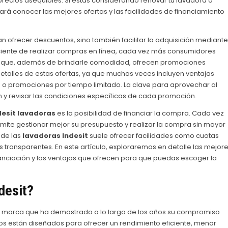
ecios asequibles. Si estás considerando renovar tu lavadora o
ará conocer las mejores ofertas y las facilidades de financiamiento
n ofrecer descuentos, sino también facilitar la adquisición mediante
eciente de realizar compras en línea, cada vez más consumidores
es que, además de brindarle comodidad, ofrecen promociones
 detalles de estas ofertas, ya que muchas veces incluyen ventajas
o o promociones por tiempo limitado. La clave para aprovechar al
 y revisar las condiciones específicas de cada promoción.
desit lavadoras
es la posibilidad de financiar la compra. Cada vez
ite gestionar mejor su presupuesto y realizar la compra sin mayor
 de las
lavadoras Indesit
suele ofrecer facilidades como cuotas
s transparentes. En este artículo, exploraremos en detalle las mejor
nanciación y las ventajas que ofrecen para que puedas escoger la
desit?
a marca que ha demostrado a lo largo de los años su compromiso
cos están diseñados para ofrecer un rendimiento eficiente, menor