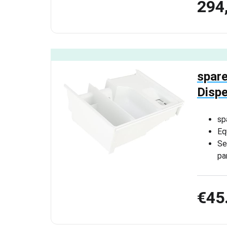
294
spare
Disp
sp
Eq
Se
pa
€45