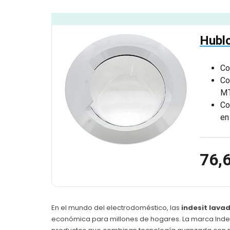
Hubl
Co
Co
M
Co
en
76,
En el mundo del electrodoméstico, las
indesit lava
económica para millones de hogares. La marca Inde