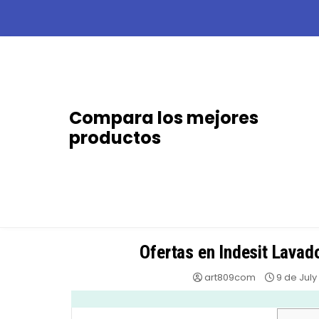
Skip
to
content
Compara los mejores
productos
Ofertas en Indesit Lavad
art809com
9 de July