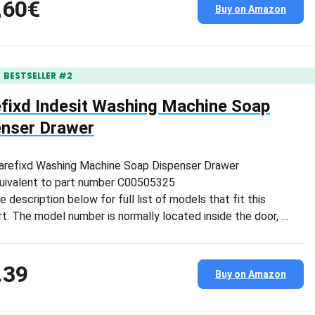
,60€
Buy on Amazon
BESTSELLER #2
fixd Indesit Washing Machine Soap
enser Drawer
arefixd Washing Machine Soap Dispenser Drawer
uivalent to part number C00505325
e description below for full list of models that fit this
rt. The model number is normally located inside the door, …
.39
Buy on Amazon