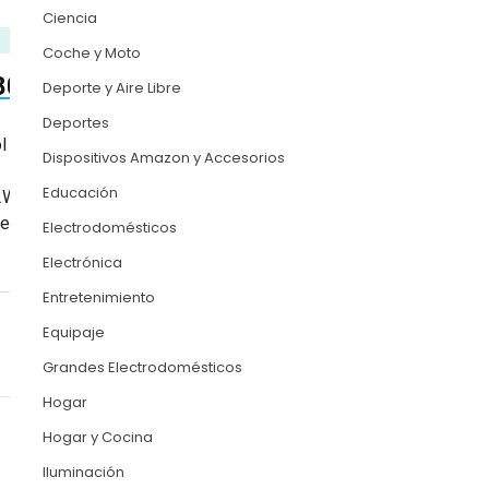
Ciencia
Coche y Moto
88000630462 INDESIT
Deporte y Aire Libre
Deportes
l
Dispositivos Amazon y Accesorios
Educación
2WPL,MTWA71252WEE,MTWA61482EWDE,MT…
lo de tu dispositivo. En caso de duda, no dude
Electrodomésticos
Electrónica
Entretenimiento
Equipaje
Buy on Amazon
Grandes Electrodomésticos
Hogar
Hogar y Cocina
Iluminación