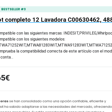
BESTSELLER #3
ot completo 12 Lavadora C00630462, 4
mpatible con las siguientes marcas: INDESIT,PRIVILEG,Whirlpoo
mpatible con los siguientes modelos:
TWA71252WIT,MTWA81283WIT,MTWA91283WIT,MTWA7125
mprueba la compatibilidad correcta de este artículo con el mode
 conta…
65€
doras
se han consolidado como una opción confiable, eficiente y
sit ha sabido adaptarse a las necesidades del mercado, ofreciendo