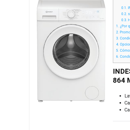
0.1.
I
0.2.
s
0.3.
H
1.
¿Por q
2.
Promoc
3.
Condic
4.
Opcion
5.
Cómo f
6.
Concl
INDES
864 
La
Ca
Ca