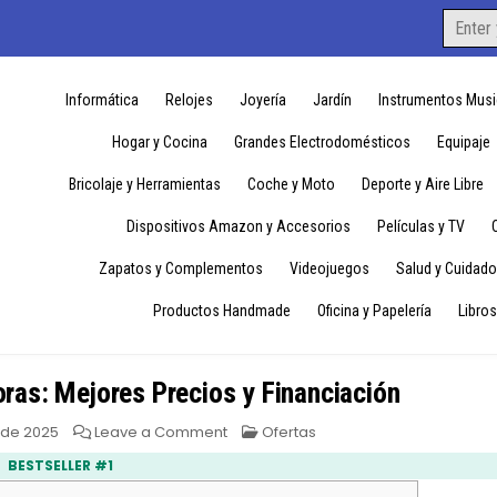
Search
for:
Informática
Relojes
Joyería
Jardín
Instrumentos Musi
Hogar y Cocina
Grandes Electrodomésticos
Equipaje
Bricolaje y Herramientas
Coche y Moto
Deporte y Aire Libre
Dispositivos Amazon y Accesorios
Películas y TV
Zapatos y Complementos
Videojuegos
Salud y Cuidado
Productos Handmade
Oficina y Papelería
Libros
oras: Mejores Precios y Financiación
on
Posted
 de 2025
Leave a Comment
Ofertas
Ofertas
in
en
BESTSELLER #1
Indesit
Lavadoras: