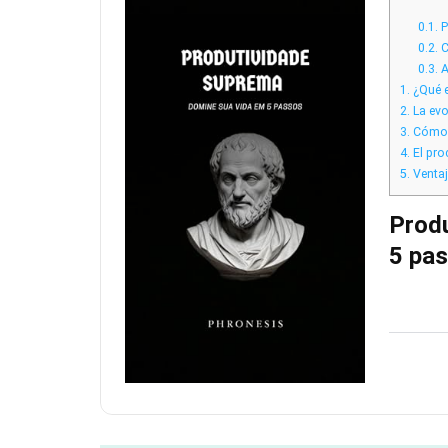
0.1.
P
0.2.
C
0.3.
A
1.
¿Qué e
2.
La evo
3.
Cómo u
4.
El pro
5.
Ventaj
Prod
5 pa