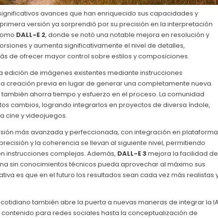
ignificativos avances que han enriquecido sus capacidades y
rimera versión ya sorprendió por su precisión en la interpretación
 como
DALL-E 2
, donde se notó una notable mejora en resolución y
rsiones y aumenta significativamente el nivel de detalles,
más de ofrecer mayor control sobre estilos y composiciones.
a edición de imágenes existentes mediante instrucciones
 una creación previa en lugar de generar una completamente nueva.
ue también ahorra tiempo y esfuerzo en el proceso. La comunidad
tos cambios, logrando integrarlos en proyectos de diversa índole,
a cine y videojuegos.
sión más avanzada y perfeccionada, con integración en plataforma
precisión y la coherencia se llevan al siguiente nivel, permitiendo
on instrucciones complejas. Además,
DALL-E 3
mejora la facilidad de
sona sin conocimientos técnicos pueda aprovechar al máximo sus
tiva es que en el futuro los resultados sean cada vez más realistas 
cotidiano también abre la puerta a nuevas maneras de integrar la I
e contenido para redes sociales hasta la conceptualización de