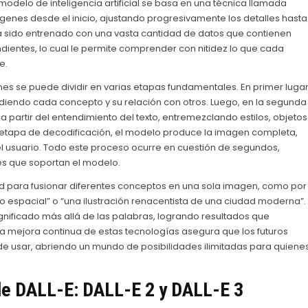
odelo de inteligencia artificial se basa en una técnica llamada
genes desde el inicio, ajustando progresivamente los detalles hasta
 sido entrenado con una vasta cantidad de datos que contienen
ientes, lo cual le permite comprender con nitidez lo que cada
e.
es se puede dividir en varias etapas fundamentales. En primer lugar
ndiendo cada concepto y su relación con otros. Luego, en la segunda
a partir del entendimiento del texto, entremezclando estilos, objetos
a etapa de decodificación, el modelo produce la imagen completa,
 el usuario. Todo este proceso ocurre en cuestión de segundos,
es que soportan el modelo.
d para fusionar diferentes conceptos en una sola imagen, como por
to espacial” o “una ilustración renacentista de una ciudad moderna”.
significado más allá de las palabras, logrando resultados que
la mejora continua de estas tecnologías asegura que los futuros
 de usar, abriendo un mundo de posibilidades ilimitadas para quiene
de
DALL-E
: DALL-E 2 y DALL-E 3