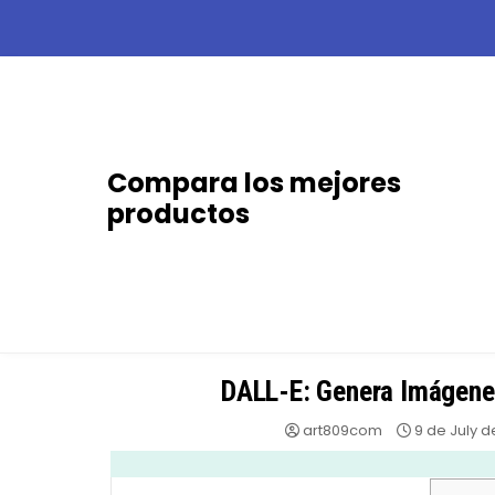
Skip
to
content
Compara los mejores
productos
DALL-E: Genera Imágene
art809com
9 de July d