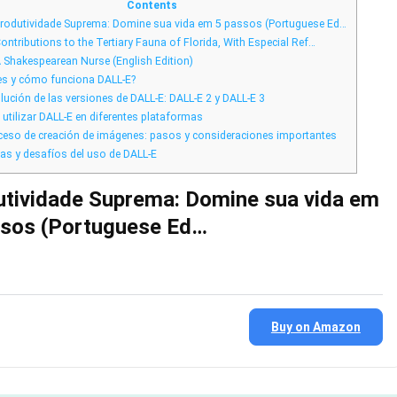
Personalizadas
Contents
con
rodutividade Suprema: Domine sua vida em 5 passos (Portuguese Ed…
IA
Innovadora
ontributions to the Tertiary Fauna of Florida, With Especial Ref…
 Shakespearean Nurse (English Edition)
s y cómo funciona DALL-E?
lución de las versiones de DALL-E: DALL-E 2 y DALL-E 3
tilizar DALL-E en diferentes plataformas
ceso de creación de imágenes: pasos y consideraciones importantes
as y desafíos del uso de DALL-E
utividade Suprema: Domine sua vida em
ssos (Portuguese Ed…
Buy on Amazon