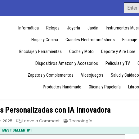
Search
for:
Informática
Relojes
Joyería
Jardín
Instrumentos Musi
Hogar y Cocina
Grandes Electrodomésticos
Equipaje
Bricolaje y Herramientas
Coche y Moto
Deporte y Aire Libre
Dispositivos Amazon y Accesorios
Películas y TV
Zapatos y Complementos
Videojuegos
Salud y Cuidado
Productos Handmade
Oficina y Papelería
Libros
s Personalizadas con IA Innovadora
on
Posted
e 2025
Leave a Comment
Tecnología
DALL-
in
E:
BESTSELLER #1
Genera
Imágenes