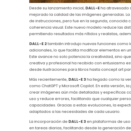
Desde su lanzamiento inicial,
DALL-E
ha atravesado s
mejorado la calidad de las imágenes generadas. La p
de instrucciones, pero fue en la segunda, conocida
coherencia visual. Este nuevo modelo reduce las disto
permitiendo resultados más nítidos y realistas, ade
DALL-E 2
también introdujo nuevas funciones como l
adicionales, lo que facilita modificar elementos en
Este avance no solo potencia la creatividad, sino q
creativa y profesional ha recibido con entusiasmo es
desde ilustraciones para libros hasta concept art par
Más recientemente,
DALL-E 3
ha llegado como la ver
como ChatGPT y Microsoft Copilot. En esta versión, la 
crear imágenes aún más detalladas y específicas c
uso y reduce errores, facilitando que cualquier per
capacidades. Gracias a estas evoluciones, la expecta
adaptados a las necesidades de cada usuario.
La incorporación de
DALL-E 3
en plataformas de uso 
en tareas diarias, facilitando desde la generación d