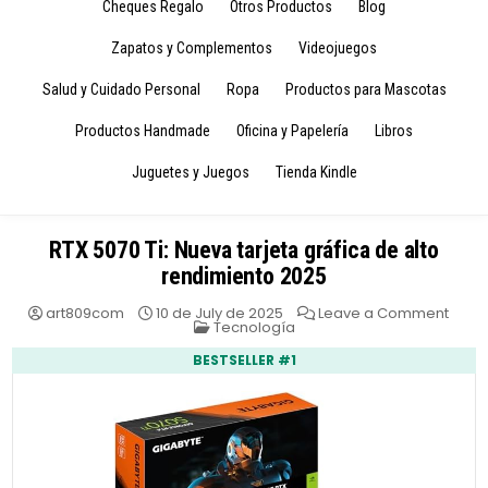
Cheques Regalo
Otros Productos
Blog
Zapatos y Complementos
Videojuegos
Salud y Cuidado Personal
Ropa
Productos para Mascotas
Productos Handmade
Oficina y Papelería
Libros
Juguetes y Juegos
Tienda Kindle
RTX 5070 Ti: Nueva tarjeta gráfica de alto
rendimiento 2025
on
art809com
10 de July de 2025
Leave a Comment
Posted
RTX
Tecnología
in
5070
Ti:
BESTSELLER #1
Nuev
tarjet
gráfi
de
alto
rendi
2025