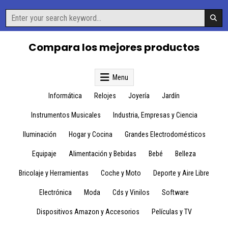
Skip
Search
to
for:
content
Compara los mejores productos
Menu
Informática
Relojes
Joyería
Jardín
Instrumentos Musicales
Industria, Empresas y Ciencia
Iluminación
Hogar y Cocina
Grandes Electrodomésticos
Equipaje
Alimentación y Bebidas
Bebé
Belleza
Bricolaje y Herramientas
Coche y Moto
Deporte y Aire Libre
Electrónica
Moda
Cds y Vinilos
Software
Dispositivos Amazon y Accesorios
Películas y TV