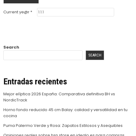
Current ye@r
*
Search
SEARCH
Entradas recientes
Mejor elíptica 2026 España: Comparativa definitiva BH vs
NordicTrack
Horno fondo reducido 45 cm Balay: calidad y versatilidad en tu
cocina
Puma Palermo Verde y Rosa: Zapatos Estilosos y Asequibles
Opiniones reales sobre hsn store en idealo.es para compras