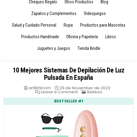
Cheques Regalo
Otros Productos
Blog
Zapatos y Complementos
Videojuegos
Salud y Cuidado Personal
Ropa
Productos para Mascotas
Productos Handmade
Oficina y Papelería
Libros
Juguetes y Juegos
Tienda Kindle
10 Mejores Sistemas De Depilación De Luz
Pulsada En España
art809com
29 de November de 2023
on
Posted
Leave a Comment
Belleza
10
in
Mejores
BESTSELLER #1
Sistemas
De
Depilación
De
Luz
Pulsada
En
España