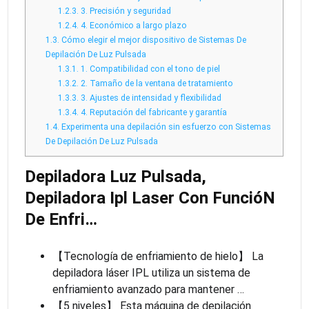
1.2.3.
3. Precisión y seguridad
1.2.4.
4. Económico a largo plazo
1.3.
Cómo elegir el mejor dispositivo de Sistemas De
Depilación De Luz Pulsada
1.3.1.
1. Compatibilidad con el tono de piel
1.3.2.
2. Tamaño de la ventana de tratamiento
1.3.3.
3. Ajustes de intensidad y flexibilidad
1.3.4.
4. Reputación del fabricante y garantía
1.4.
Experimenta una depilación sin esfuerzo con Sistemas
De Depilación De Luz Pulsada
Depiladora Luz Pulsada,
Depiladora Ipl Laser Con FuncióN
De Enfri…
【Tecnología de enfriamiento de hielo】 La
depiladora láser IPL utiliza un sistema de
enfriamiento avanzado para mantener …
【5 niveles】 Esta máquina de depilación