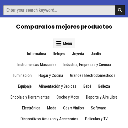
Skip
Search
to
for:
content
Compara los mejores productos
Menu
Informática
Relojes
Joyería
Jardín
Instrumentos Musicales
Industria, Empresas y Ciencia
Iluminación
Hogar y Cocina
Grandes Electrodomésticos
Equipaje
Alimentación y Bebidas
Bebé
Belleza
Bricolaje y Herramientas
Coche y Moto
Deporte y Aire Libre
Electrónica
Moda
Cds y Vinilos
Software
Dispositivos Amazon y Accesorios
Películas y TV