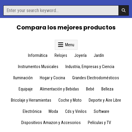
Skip
Search
to
for:
content
Compara los mejores productos
Menu
Informática
Relojes
Joyería
Jardín
Instrumentos Musicales
Industria, Empresas y Ciencia
Iluminación
Hogar y Cocina
Grandes Electrodomésticos
Equipaje
Alimentación y Bebidas
Bebé
Belleza
Bricolaje y Herramientas
Coche y Moto
Deporte y Aire Libre
Electrónica
Moda
Cds y Vinilos
Software
Dispositivos Amazon y Accesorios
Películas y TV