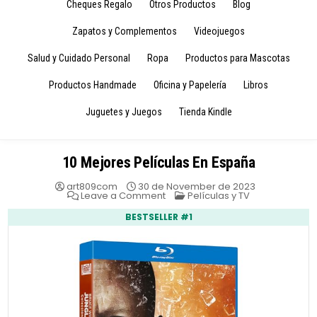
Cheques Regalo
Otros Productos
Blog
Zapatos y Complementos
Videojuegos
Salud y Cuidado Personal
Ropa
Productos para Mascotas
Productos Handmade
Oficina y Papelería
Libros
Juguetes y Juegos
Tienda Kindle
10 Mejores Películas En España
art809com
30 de November de 2023
on
Posted
Leave a Comment
Películas y TV
10
in
Mejores
BESTSELLER #1
Películas
En
España