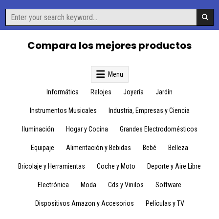
Skip
Search
to
for:
content
Compara los mejores productos
Menu
Informática
Relojes
Joyería
Jardín
Instrumentos Musicales
Industria, Empresas y Ciencia
Iluminación
Hogar y Cocina
Grandes Electrodomésticos
Equipaje
Alimentación y Bebidas
Bebé
Belleza
Bricolaje y Herramientas
Coche y Moto
Deporte y Aire Libre
Electrónica
Moda
Cds y Vinilos
Software
Dispositivos Amazon y Accesorios
Películas y TV