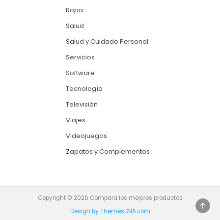
Ropa
Salud
Salud y Cuidado Personal
Servicios
Software
Tecnología
Televisión
Viajes
Videojuegos
Zapatos y Complementos
Copyright © 2026 Compara los mejores productos
SCRO
Design by ThemesDNA.com
TO
TOP