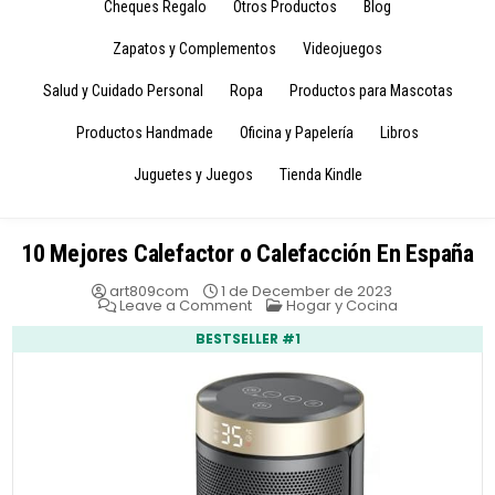
Cheques Regalo
Otros Productos
Blog
Zapatos y Complementos
Videojuegos
Salud y Cuidado Personal
Ropa
Productos para Mascotas
Productos Handmade
Oficina y Papelería
Libros
Juguetes y Juegos
Tienda Kindle
10 Mejores Calefactor o Calefacción En España
art809com
1 de December de 2023
on
Posted
Leave a Comment
Hogar y Cocina
10
in
Mejores
BESTSELLER #1
Calefactor
o
Calefacción
En
España