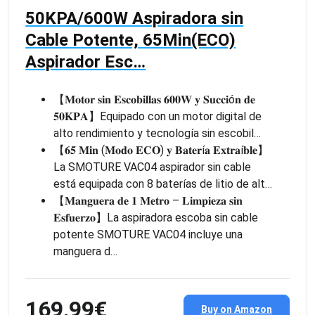
50KPA/600W Aspiradora sin
Cable Potente, 65Min(ECO)
Aspirador Esc…
【𝐌𝐨𝐭𝐨𝐫 𝐬𝐢𝐧 𝐄𝐬𝐜𝐨𝐛𝐢𝐥𝐥𝐚𝐬 𝟔𝟎𝟎𝐖 𝐲 𝐒𝐮𝐜𝐜𝐢ó𝐧 𝐝𝐞
𝟓𝟎𝐊𝐏𝐀】Equipado con un motor digital de
alto rendimiento y tecnología sin escobil…
【𝟔𝟓 𝐌𝐢𝐧 (𝐌𝐨𝐝𝐨 𝐄𝐂𝐎) 𝐲 𝐁𝐚𝐭𝐞𝐫í𝐚 𝐄𝐱𝐭𝐫𝐚í𝐛𝐥𝐞】
La SMOTURE VAC04 aspirador sin cable
está equipada con 8 baterías de litio de alt…
【𝐌𝐚𝐧𝐠𝐮𝐞𝐫𝐚 𝐝𝐞 𝟏 𝐌𝐞𝐭𝐫𝐨 – 𝐋𝐢𝐦𝐩𝐢𝐞𝐳𝐚 𝐬𝐢𝐧
𝐄𝐬𝐟𝐮𝐞𝐫𝐳𝐨】La aspiradora escoba sin cable
potente SMOTURE VAC04 incluye una
manguera d…
169,99€
Buy on Amazon