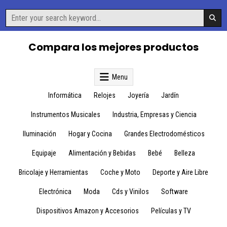
Skip
Search
to
for:
content
Compara los mejores productos
Menu
Informática
Relojes
Joyería
Jardín
Instrumentos Musicales
Industria, Empresas y Ciencia
Iluminación
Hogar y Cocina
Grandes Electrodomésticos
Equipaje
Alimentación y Bebidas
Bebé
Belleza
Bricolaje y Herramientas
Coche y Moto
Deporte y Aire Libre
Electrónica
Moda
Cds y Vinilos
Software
Dispositivos Amazon y Accesorios
Películas y TV