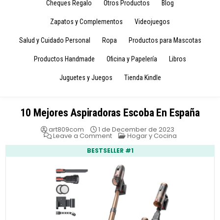
Cheques Regalo
Otros Productos
Blog
Zapatos y Complementos
Videojuegos
Salud y Cuidado Personal
Ropa
Productos para Mascotas
Productos Handmade
Oficina y Papelería
Libros
Juguetes y Juegos
Tienda Kindle
10 Mejores Aspiradoras Escoba En España
art809com
1 de December de 2023
on
Posted
Leave a Comment
Hogar y Cocina
10
in
Mejores
BESTSELLER #1
Aspiradoras
Escoba
En
España