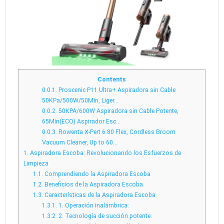
Contents
0.0.1.
Proscenic P11 Ultra+ Aspiradora sin Cable
50KPa/500W/50Min, Liger…
0.0.2.
50KPA/600W Aspiradora sin Cable Potente,
65Min(ECO) Aspirador Esc…
0.0.3.
Rowenta X-Pert 6.80 Flex, Cordless Broom
Vacuum Cleaner, Up to 60…
1.
Aspiradora Escoba: Revolucionando los Esfuerzos de
Limpieza
1.1.
Comprendiendo la Aspiradora Escoba
1.2.
Beneficios de la Aspiradora Escoba
1.3.
Características de la Aspiradora Escoba
1.3.1.
1. Operación inalámbrica:
1.3.2.
2. Tecnología de succión potente: