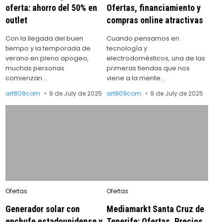
oferta: ahorro del 50% en
Ofertas, financiamiento y
outlet
compras online atractivas
Con la llegada del buen
Cuando pensamos en
tiempo y la temporada de
tecnología y
verano en pleno apogeo,
electrodomésticos, una de las
muchas personas
primeras tiendas que nos
comienzan…
viene a la mente…
art809com
9 de July de 2025
art809com
9 de July de 2025
Posted
Posted
Ofertas
Ofertas
in
in
Generador solar con
Mediamarkt Santa Cruz de
enchufe estadounidense y
Tenerife: Ofertas, Precios