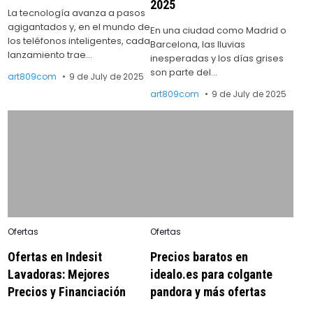
2025
La tecnología avanza a pasos
agigantados y, en el mundo de
En una ciudad como Madrid o
los teléfonos inteligentes, cada
Barcelona, las lluvias
lanzamiento trae…
inesperadas y los días grises
son parte del…
art809com
9 de July de 2025
art809com
9 de July de 2025
Posted
Posted
Ofertas
Ofertas
in
in
Ofertas en Indesit
Precios baratos en
Lavadoras: Mejores
idealo.es para colgante
Precios y Financiación
pandora y más ofertas