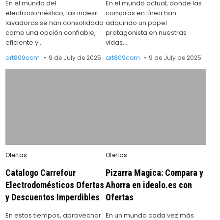
En el mundo del
En el mundo actual, donde las
electrodoméstico, las indesit
compras en línea han
lavadoras se han consolidado
adquirido un papel
como una opción confiable,
protagonista en nuestras
eficiente y…
vidas,…
art809com
9 de July de 2025
art809com
9 de July de 2025
Posted
Posted
Ofertas
Ofertas
in
in
Catalogo Carrefour
Pizarra Magica: Compara y
Electrodomésticos Ofertas
Ahorra en idealo.es con
y Descuentos Imperdibles
Ofertas
En estos tiempos, aprovechar
En un mundo cada vez más