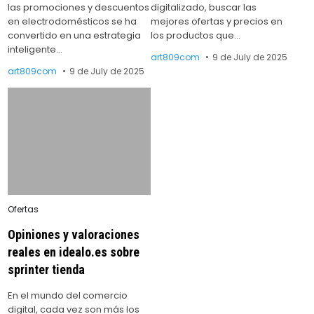
las promociones y descuentos
digitalizado, buscar las
en electrodomésticos se ha
mejores ofertas y precios en
convertido en una estrategia
los productos que…
inteligente…
art809com
9 de July de 2025
art809com
9 de July de 2025
Posted
Ofertas
in
Opiniones y valoraciones
reales en idealo.es sobre
sprinter tienda
En el mundo del comercio
digital, cada vez son más los