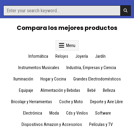
Skip
Search
to
for:
content
Compara los mejores productos
Menu
Informática
Relojes
Joyería
Jardín
Instrumentos Musicales
Industria, Empresas y Ciencia
Iluminación
Hogar y Cocina
Grandes Electrodomésticos
Equipaje
Alimentación y Bebidas
Bebé
Belleza
Bricolaje y Herramientas
Coche y Moto
Deporte y Aire Libre
Electrónica
Moda
Cds y Vinilos
Software
Dispositivos Amazon y Accesorios
Películas y TV