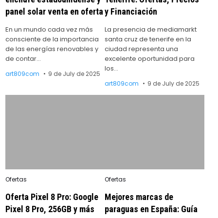
panel solar venta en oferta
y Financiación
En un mundo cada vez más
La presencia de mediamarkt
consciente de la importancia
santa cruz de tenerife en la
de las energías renovables y
ciudad representa una
de contar…
excelente oportunidad para
los…
art809com
9 de July de 2025
art809com
9 de July de 2025
Posted
Posted
Ofertas
Ofertas
in
in
Oferta Pixel 8 Pro: Google
Mejores marcas de
Pixel 8 Pro, 256GB y más
paraguas en España: Guía