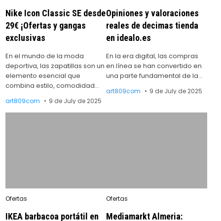
in
in
Nike Icon Classic SE desde
Opiniones y valoraciones
29€ ¡Ofertas y gangas
reales de decimas tienda
exclusivas
en idealo.es
En el mundo de la moda
En la era digital, las compras
deportiva, las zapatillas son un
en línea se han convertido en
elemento esencial que
una parte fundamental de la…
combina estilo, comodidad…
art809com
9 de July de 2025
art809com
9 de July de 2025
Posted
Posted
Ofertas
Ofertas
in
in
IKEA barbacoa portátil en
Mediamarkt Almeria: