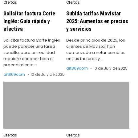
Posted
Posted
Ofertas
Ofertas
in
in
Solicitar factura Corte
Subida tarifas Movistar
Inglés: Guía rápida y
2025: Aumentos en precios
efectiva
y servicios
Solicitar factura Corte Inglés
Desde principios de 2025, los
puede parecer una tarea
clientes de Movistar han
sencilla, pero en realidad
comenzado a notar cambios
requiere conocer bien el
en sus facturas y…
procedimiento…
art809com
10 de July de 2025
art809com
10 de July de 2025
Posted
Posted
Ofertas
Ofertas